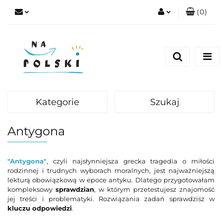
(
0
)
Zaloguj się
Zarejestruj się
Dodaj zgłoszenie
Zgody cookies
Kategorie
Szukaj
Antygona
"Antygona"
, czyli najsłynniejsza grecka tragedia o miłości
rodzinnej i trudnych wyborach moralnych, jest najważniejszą
lekturą obowiązkową w epoce antyku. Dlatego przygotowałam
kompleksowy
sprawdzian
, w którym przetestujesz znajomość
jej treści i problematyki. Rozwiązania zadań sprawdzisz w
kluczu odpowiedzi
.