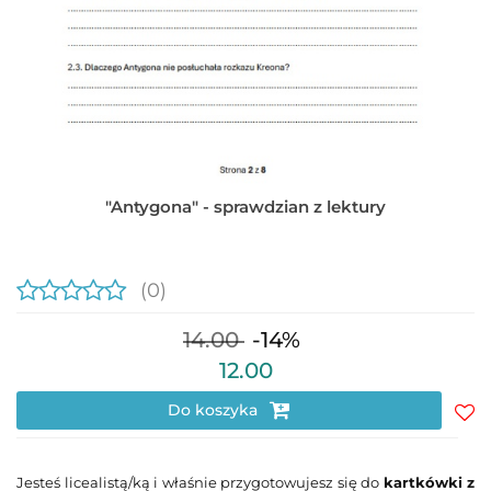
"Antygona" - sprawdzian z lektury
(0)
14.00
-14%
12.00
Do koszyka
Do
prz
Jesteś licealistą/ką i właśnie przygotowujesz się do
kartkówki z