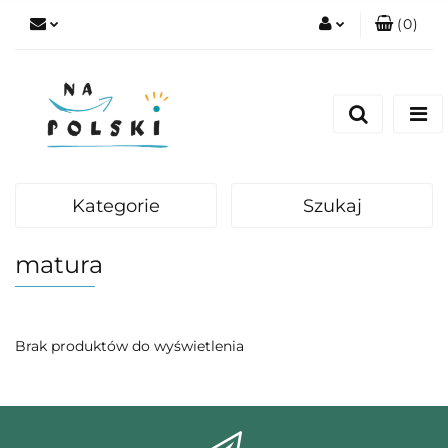
(
0
)
Zaloguj się
Zarejestruj się
Dodaj zgłoszenie
Zgody cookies
Kategorie
Szukaj
matura
Brak produktów do wyświetlenia