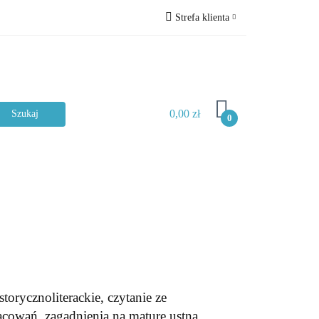
Strefa klienta
ckie
Zaloguj się
Zarejestruj się
Dodaj zgłoszenie
0,00 zł
Zgody cookies
0
Typ materiału
istorycznoliterackie, czytanie ze
cowań, zagadnienia na maturę ustną.