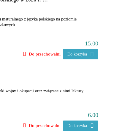
ista lektur
u maturalnego z języka polskiego na poziomie
iązkowych
15.00
Do przechowalni
Do koszyka
oki wojny i okupacji oraz związane z nimi lektury
6.00
Do przechowalni
Do koszyka