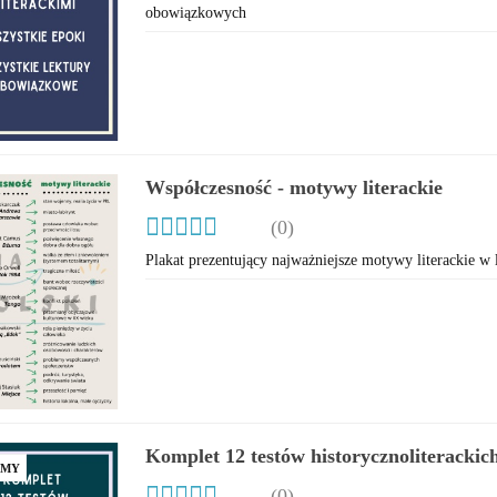
obowiązkowych
Współczesność - motywy literackie
(0)
Plakat prezentujący najważniejsze motywy literackie w
Komplet 12 testów historycznoliterackich
AMY
maturalne z wszystkich epok literackich
(0)