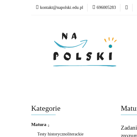
kontakt@napolski.edu.pl
696005283
Matura
Egzamin
Poziom edukacyjny
Matura
Egzamin ósmoklasisty
Lektury
Kategorie
Matur
Matura
Zadani
Testy historycznoliterackie
zrozum