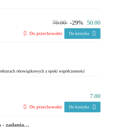
70.00
-29%
50.00
Do przechowalni
Do koszyka
 lekturach obowiązkowych z epoki współczesności
7.00
Do przechowalni
Do koszyka
 - zadania