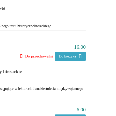
cki
lnego testu historycznoliterackiego
16.00
Do przechowalni
Do koszyka
 literackie
ystępujące w lekturach dwudziestolecia międzywojennego
6.00