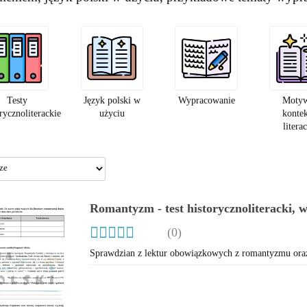
Testy
Język polski w
Wypracowanie
Motyw
rycznoliterackie
użyciu
konte
litera
Romantyzm - test historycznoliteracki, 
(0)
Sprawdzian z lektur obowiązkowych z romantyzmu oraz