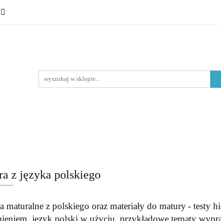
 ósmoklasisty
Lektury
Nauka o języku
Epoki litera
Typ materiału
Nauka o języku
Epoki literackie
Poziom edukacyjny
a z języka polskiego
a maturalne z polskiego oraz materiały do matury
- testy h
ieniem, język polski w użyciu, przykładowe tematy wypra