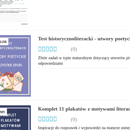
Test historycznoliteracki - utwory poetyc
LLER
(0)
Zbiór zadań w typie maturalnym dotyczący utworów pis
odpowiedziami
Komplet 11 plakatów z motywami literac
AMY
epok
(0)
Inspiracje do rozprawek i wypowiedzi na maturze ustnej