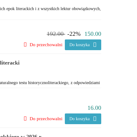
ich epok literackich i z wszystkich lektur obowiązkowych,
192.00
-22%
150.00
Do przechowalni
Do koszyka
literacki
aturalnego testu historycznoliterackiego, z odpowiedziami
16.00
Do przechowalni
Do koszyka
lskiego w 2026 r. -