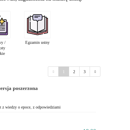
y /
Egzamin ustny
ksty
ckie
1
2
3
wersja poszerzona
 z wiedzy o epoce, z odpowiedziami