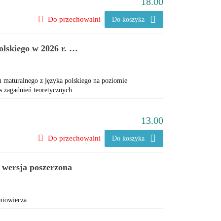
18.00
Do przechowalni
Do koszyka
lskiego w 2026 r. -
obowiązkowych
u maturalnego z języka polskiego na poziomie
s zagadnień teoretycznych
13.00
Do przechowalni
Do koszyka
, wersja poszerzona
dniowiecza