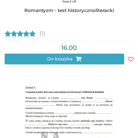
Romantyzm - test historycznoliteracki
(1)
16.00
Do koszyka
Do
prz