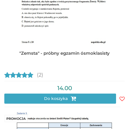
"Zemsta" - próbny egzamin ósmoklasisty
(2)
14.00
Do koszyka
Do
prz
PROMOCJA