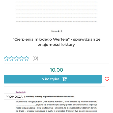
"Cierpienia młodego Wertera" - sprawdzian ze
znajomości lektury
(0)
10.00
Do koszyka
Do
prz
PROMOCJA