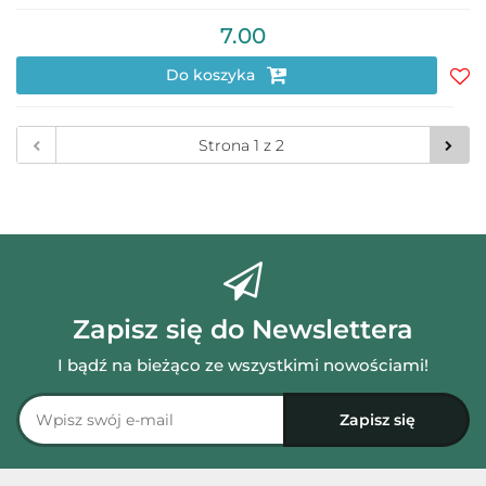
7.00
Do koszyka
Do
prz
Zapisz się do Newslettera
I bądź na bieżąco ze wszystkimi nowościami!