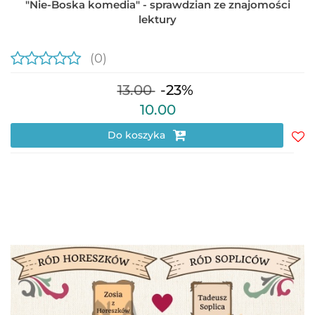
"Nie-Boska komedia" - sprawdzian ze znajomości
lektury
(0)
13.00
-23%
10.00
Do koszyka
Do
prz