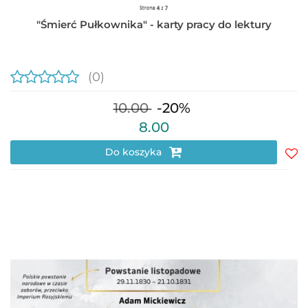
"Śmierć Pułkownika" - karty pracy do lektury
(0)
10.00
-20%
8.00
Do koszyka
Do
prz