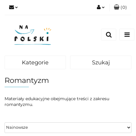
(
0
)
Zaloguj się
Zarejestruj się
Dodaj zgłoszenie
Zgody cookies
Kategorie
Szukaj
Romantyzm
Materiały edukacyjne obejmujące treści z zakresu
romantyzmu.