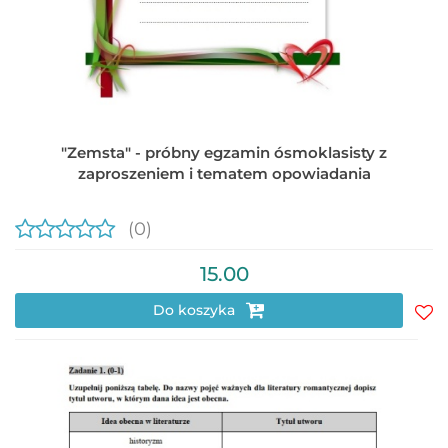
"Zemsta" - próbny egzamin ósmoklasisty z
zaproszeniem i tematem opowiadania
(0)
15.00
Do koszyka
Do
prz