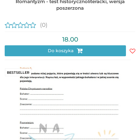
Romantyzm - test historycznoliteracki, wersja
poszerzona
(0)
18.00
Do koszyka
Do
prz
BESTSELLER