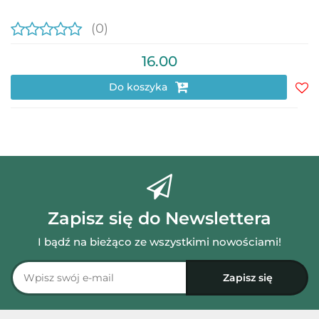
(0)
16.00
Do koszyka
Do
prz
Zapisz się do Newslettera
I bądź na bieżąco ze wszystkimi nowościami!