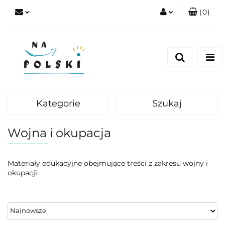
(
0
)
Zaloguj się
Zarejestruj się
Dodaj zgłoszenie
Zgody cookies
Kategorie
Szukaj
Wojna i okupacja
Materiały edukacyjne obejmujące treści z zakresu wojny i
okupacji.