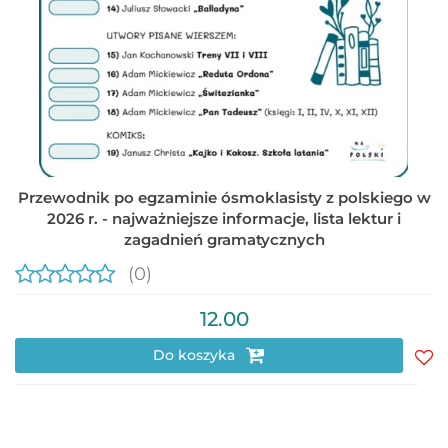
Przewodnik po egzaminie ósmoklasisty z polskiego w
2026 r. - najważniejsze informacje, lista lektur i
zagadnień gramatycznych
(0)
12.00
Do koszyka
Do
prz