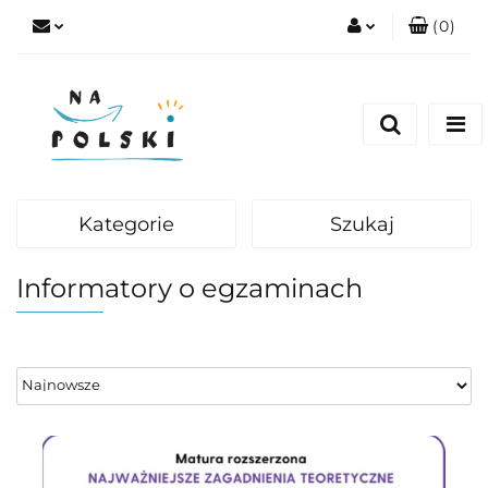
(
0
)
Zaloguj się
Zarejestruj się
Dodaj zgłoszenie
Zgody cookies
Kategorie
Szukaj
Informatory o egzaminach