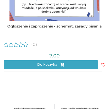
Ogłoszenie i zaproszenie - schemat, zasady pisania
(0)
7.00
Do koszyka
Do
prz