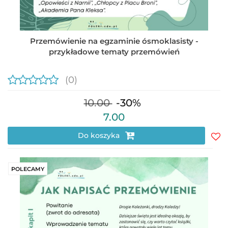
Przemówienie na egzaminie ósmoklasisty -
przykładowe tematy przemówień
(0)
10.00
-30%
7.00
Do koszyka
Do
prz
POLECAMY