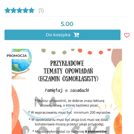
(1)
5.00
Do koszyka
Do
prz
PROMOCJA