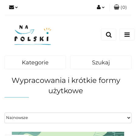
(
0
)
Zaloguj się
Zarejestruj się
Dodaj zgłoszenie
Zgody cookies
Kategorie
Szukaj
Wypracowania i krótkie formy
użytkowe