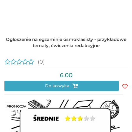
Ogłoszenie na egzaminie ósmoklasisty - przykładowe
tematy, ćwiczenia redakcyjne
(0)
6.00
Do koszyka
Do
prz
PROMOCJA