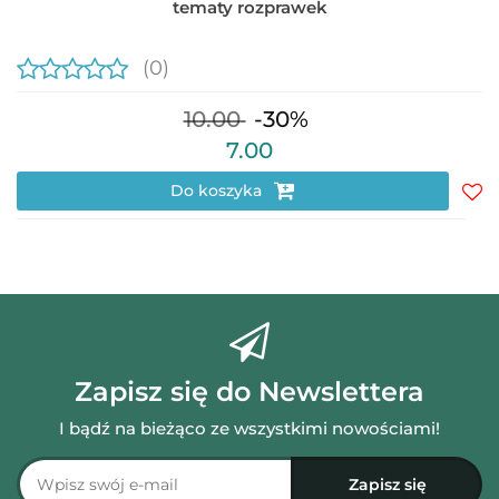
tematy rozprawek
(0)
10.00
-30%
7.00
Do koszyka
Do
prz
Zapisz się do Newslettera
I bądź na bieżąco ze wszystkimi nowościami!