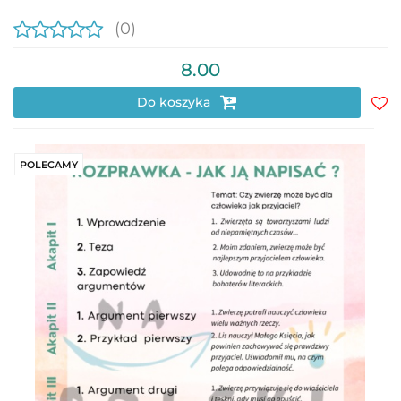
(0)
8.00
Do koszyka
Do
prz
POLECAMY