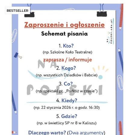
prz
BESTSELLER