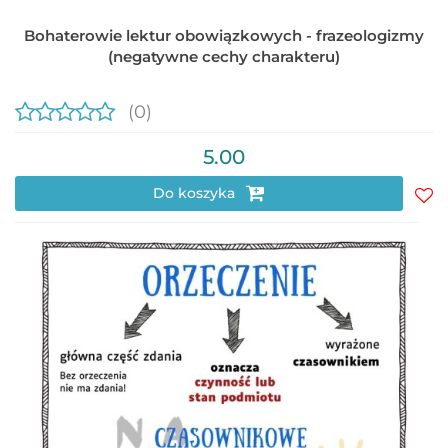
Bohaterowie lektur obowiązkowych - frazeologizmy
(negatywne cechy charakteru)
(0)
5.00
Do koszyka
Do
prz