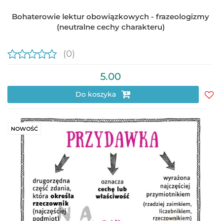
Bohaterowie lektur obowiązkowych - frazeologizmy
(neutralne cechy charakteru)
(0)
5.00
Do koszyka
Do
prz
NOWOŚĆ