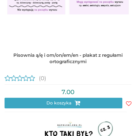
Pisownia ą/ę i om/on/em/en - plakat z regułami
ortograficznymi
(0)
7.00
Do koszyka
Do
prz