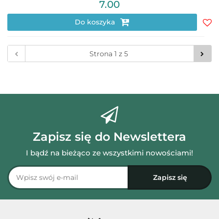
7.00
Do koszyka
Do
prz
Zapisz się do Newslettera
I bądź na bieżąco ze wszystkimi nowościami!