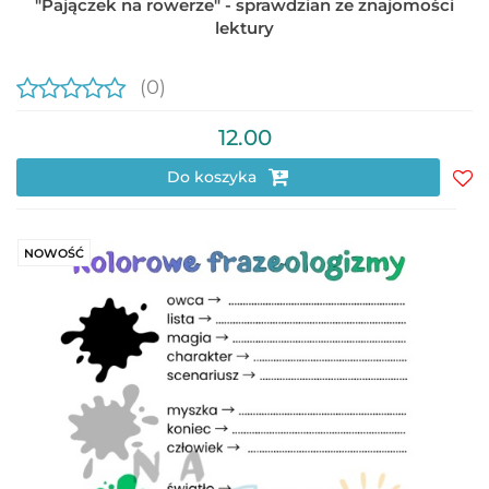
"Pajączek na rowerze" - sprawdzian ze znajomości
lektury
(0)
12.00
Do koszyka
Do
prz
NOWOŚĆ