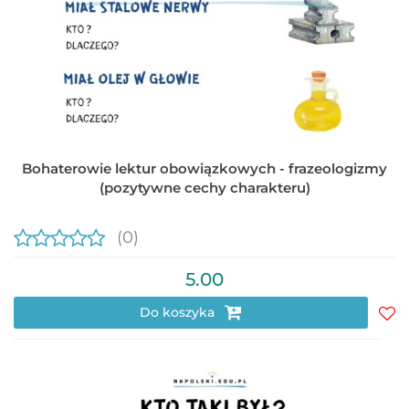
Bohaterowie lektur obowiązkowych - frazeologizmy
(pozytywne cechy charakteru)
(0)
5.00
Do koszyka
Do
prz