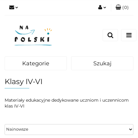
(
0
)
Zaloguj się
Zarejestruj się
Dodaj zgłoszenie
Zgody cookies
Kategorie
Szukaj
Klasy IV-VI
Materiały edukacyjne dedykowane uczniom i uczennicom
klas IV-VI