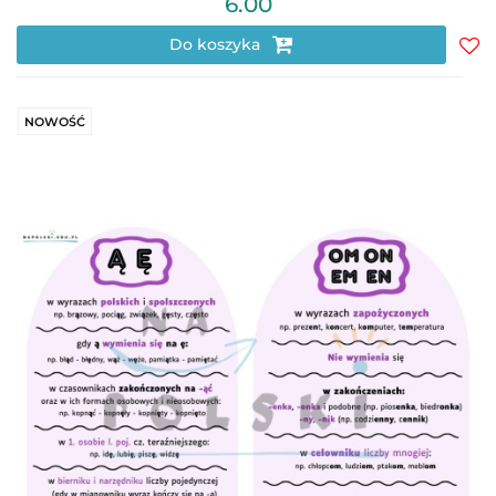
6.00
Do koszyka
Do
prz
NOWOŚĆ