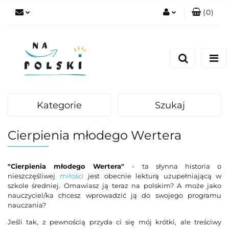
(
0
)
Zaloguj się
Zarejestruj się
Dodaj zgłoszenie
Zgody cookies
Kategorie
Szukaj
Cierpienia młodego Wertera
"Cierpienia młodego Wertera"
- ta słynna historia o
nieszczęśliwej
miłości
jest obecnie lekturą uzupełniającą w
szkole średniej. Omawiasz ją teraz na polskim? A może jako
nauczyciel/ka chcesz wprowadzić ją do swojego programu
nauczania?
Jeśli tak, z pewnością przyda ci się mój krótki, ale treściwy