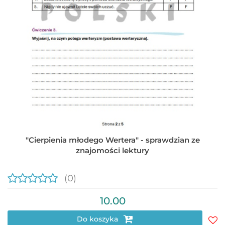
"Cierpienia młodego Wertera" - sprawdzian ze
znajomości lektury
(0)
10.00
Do koszyka