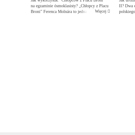
Jak wykorzystać "Chłopców z Placu Broni"
Jak uroz
na egzaminie ósmoklasisty? „Chłopcy z Placu
II? Dwa c
Więcej
Broni” Ferenca Molnára to jedna z lektur,
polskiego
które na długo zapadają uczniom w pamięć.
nieliczny
Choć książka opowiada o pozornie banalnych
pobudzić
pro...
cmentarz,