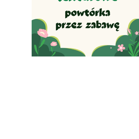
Części mowy
Komp
- zestaw
Rozprawka -