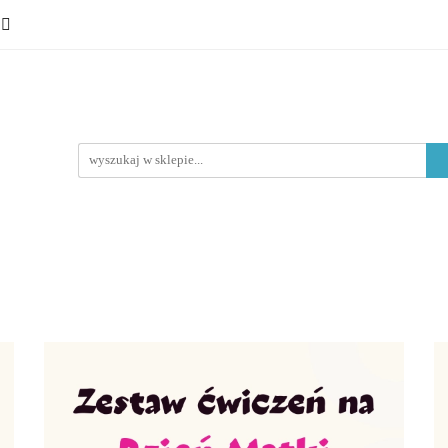
 ósmoklasisty
Lektury
Nauka o języku
Epoki litera
Typ materiału
Nauka o języku
Epoki literackie
Poziom edukacyjny