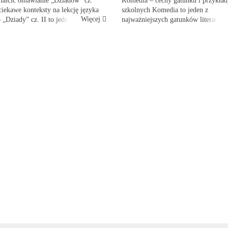
maicić omawianie „Dziadów” cz.
Komedia – cechy gatunku i przykład
iekawe konteksty na lekcję języka
szkolnych Komedia to jeden z
Więcej
 „Dziady” cz. II to jedna z
najważniejszych gatunków literackic
ch lektur, które naprawdę potrafią
omawiany zarówno w szkole podsta
 uczniowską wyobraźnię. Noc,
jak i w szkole średniej. Choć kojarzy
 du...
głównie z humorem i rozrywką, pełni