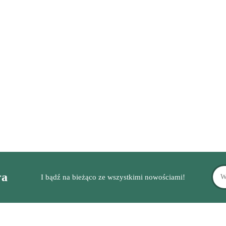
- plakat
Dzień
10.00
edukacyjny
Kobiet
yjny
6.00
Pisownia ą/ę i
om/on/em/en -
plakat z regułami
"Balladyna" - próbny
7.00
ortograficznymi
egzamin ósmoklasisty z
zaproszeniem i tematem
15.00
przemówienia
ra
I bądź na bieżąco ze wszystkimi nowościami!