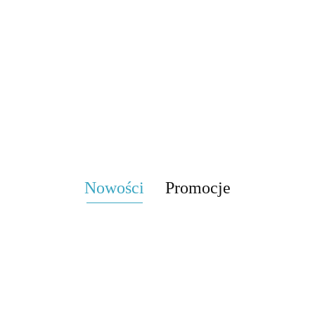
Przemówienie -
atów z
plakatów
ó
32.00
-22%
schemat, zasady
dami
edukacyjnych
0
-29%
p
25.00
pisania na
raficznymi
1
8.00
0
l
Motywy literackie w
egzaminie
1
o
lekturach szkoły
ósmoklasisty
podstawowej: szczęście,
30.00
-33%
miłość, piękno, odwaga,
20.00
cierpienie
Nowości
Promocje
Karty
Przydawka
pracy na
ienie