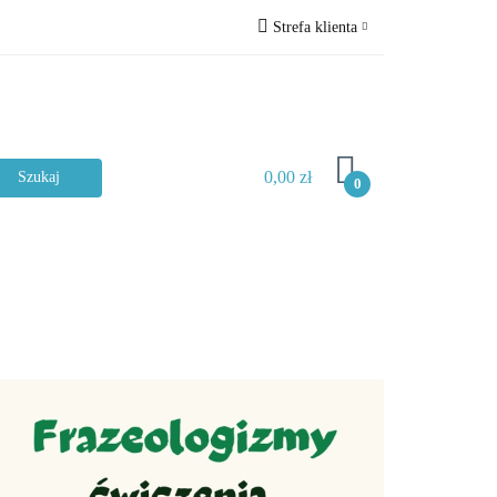
Strefa klienta
ckie
Zaloguj się
Zarejestruj się
Dodaj zgłoszenie
0,00 zł
Zgody cookies
0
Typ materiału