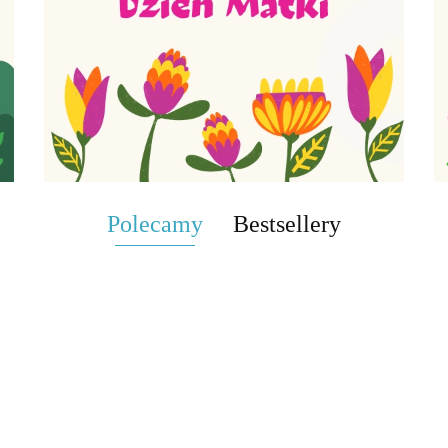
Polecamy
Bestsellery
Części zdania
let
- zestaw
E