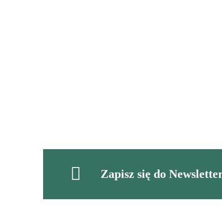
"Która to
Frazeologizmy
- plakat
Malala?" -
związane z
edukac
"Pajączek na
karty pracy
6.00
kolorami
12.00
rowerze" -
5.00
do lektury
sprawdzian ze
12.00
znajomości
lektury
Zapisz się do Newslette