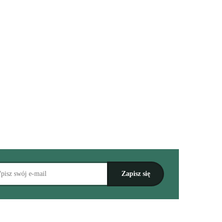
"Zemsta" - próbny
"Syzyfowe prace" - próbny
egzamin ósmoklasisty z
egzamin ósmoklasisty z
zaproszeniem i tematem
15.00
zaproszeniem i tematem
opowiadania
15.00
rozprawki