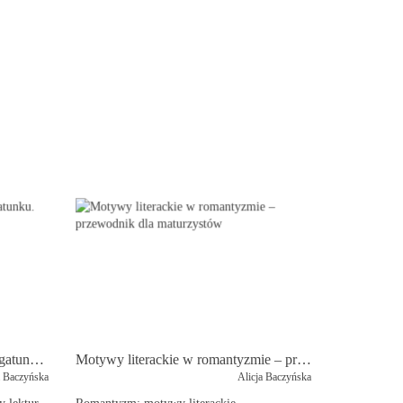
Komedia – najważniejsze cechy gatunku. Dlaczego „Zemsta” i "Skąpiec" to klasyczne komedie?
Motywy literackie w romantyzmie – przewodnik dla maturzystów
a Baczyńska
Alicja Baczyńska