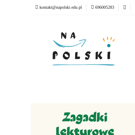
kontakt@napolski.edu.pl
696005283
Matura
Egzamin
Poziom edukacyjny
Matura
Egzamin ósmoklasisty
Lektury