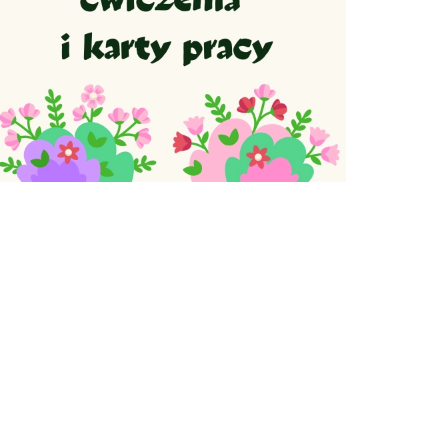
Imiesłów -
najważniejsze
gzamin