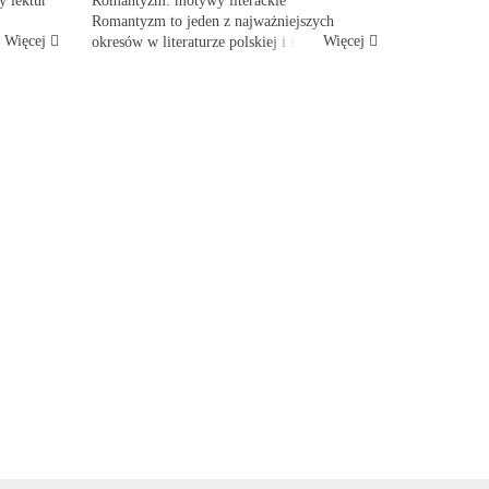
y lektur
Romantyzm: motywy literackie
Romantyzm to jeden z najważniejszych
Więcej
Więcej
h,
okresów w literaturze polskiej i światowej, w
wowej,
którym występowało wiele ważnych
 się
motywów literackich. Jeśli przygotowujesz się
 t...
do matury z języka polskiego, warto je...