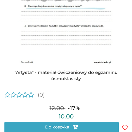
"Artysta" - materiał ćwiczeniowy do egzaminu
ósmoklasisty
(0)
12.00
-17%
10.00
Do koszyka