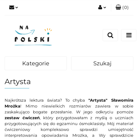
(
0
)
Zaloguj się
Zarejestruj się
Dodaj zgłoszenie
Zgody cookies
Kategorie
Szukaj
Artysta
Najkrótsza lektura świata? To chyba
"Artysta" Sławomira
Mrożka
! Mimo niewielkich rozmiarów zawiera w sobie
zaskakująco bogate przesłanie. W jego odkryciu pomoże
zestaw ćwiczeń
, który przygotowałam z myślą o uczniach
przygotowujących się do egzaminu ósmoklasisty. Mój materiał
ćwiczeniowy kompleksowo sprawdzi umiejętność
interpretowania opowiadania Mrożka, a Wy sprawdzicie