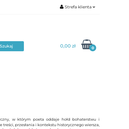
Strefa klienta
Zaloguj się
Zarejestruj się
Dodaj zgłoszenie
0,00 zł
Zgody cookies
0
Poziom edukacyjny
Typ materiału
yczny, w którym poeta oddaje hołd bohaterstwu i
treści, przesłania i kontekstu historycznego wiersza,