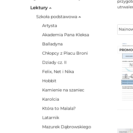
przygot
utrwale
Lektury
Szkoła podstawowa
Artysta
Akademia Pana Kleksa
Balladyna
PROMO
Chłopcy z Placu Broni
Dziady cz. II
Felix, Net i Nika
Hobbit
Kamienie na szaniec
Karolcia
Która to Malala?
Latarnik
Mazurek Dąbrowskiego