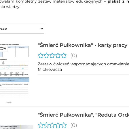
owałam kompletny zestaw materiałów edukacyjnych –
plakat z 
nia wiedzy.
"Śmierć Pułkownika" - karty pracy 
CJA
(0)
Zestaw ćwiczeń wspomagających omawianie 
Mickiewicza
"Śmierć Pułkownika", "Reduta Ord
graficzna o utworach
(0)