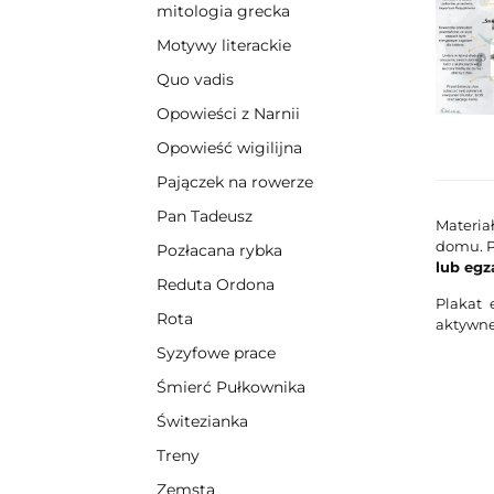
mitologia grecka
Motywy literackie
Quo vadis
Opowieści z Narnii
Opowieść wigilijna
Pajączek na rowerze
Pan Tadeusz
Materia
domu. P
Pozłacana rybka
lub egz
Reduta Ordona
Plakat 
Rota
aktywneg
Syzyfowe prace
Śmierć Pułkownika
Świtezianka
Treny
Zemsta