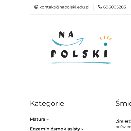
kontakt@napolski.edu.pl
696005283
Matura
Egz
Epoki literackie
Matura
Egzamin ósmoklasisty
Kategorie
Śmi
Matura
„
Śmier
poświęce
Egzamin ósmoklasisty