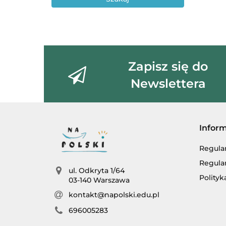
Zapisz się do
Newslettera
Infor
Regula
Regula
ul. Odkryta 1/64
Polityk
03-140 Warszawa
kontakt@napolski.edu.pl
696005283