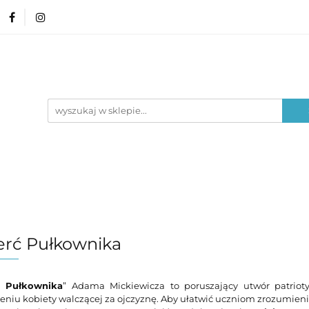
amin ósmoklasisty
Lektury
Nauka o języku
Poziom edukacyjny
Typ materiału
Lektury
Nauka o języku
Epoki literackie
erć Pułkownika
ć Pułkownika
” Adama Mickiewicza to poruszający utwór patriot
niu kobiety walczącej za ojczyznę. Aby ułatwić uczniom zrozumienie 