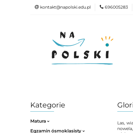
kontakt@napolski.edu.pl
696005283
Matura
Egz
Epoki literackie
Matura
Egzamin ósmoklasisty
Kategorie
Glori
Matura
Las, wi
nowela,
Egzamin ósmoklasisty