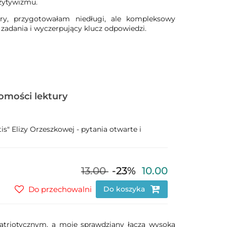
ozytywizmu.
ury, przygotowałam niedługi, ale kompleksowy
 zadania i wyczerpujący klucz odpowiedzi.
jomości lektury
tis" Elizy Orzeszkowej - pytania otwarte i
13.00
-23%
10.00
Do przechowalni
Do koszyka
 patriotycznym, a moje sprawdziany łączą wysoką