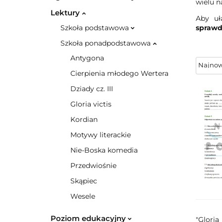
wielu n
Lektury
Aby uł
Szkoła podstawowa
sprawdz
Szkoła ponadpodstawowa
Antygona
Cierpienia młodego Wertera
Dziady cz. III
Gloria victis
Kordian
Motywy literackie
Nie-Boska komedia
Przedwiośnie
Skąpiec
Wesele
Poziom edukacyjny
"Gloria