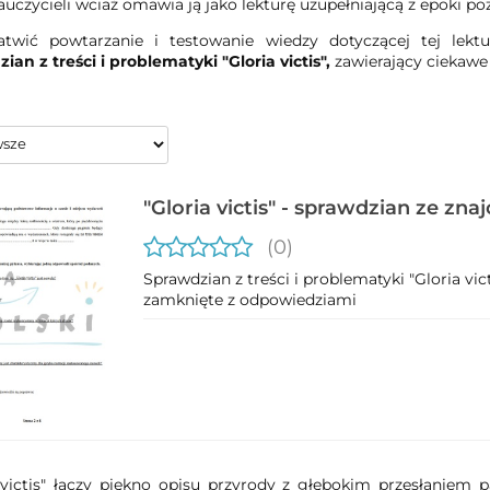
auczycieli wciaż omawia ją jako lekturę uzupełniającą z epoki p
atwić powtarzanie i testowanie wiedzy dotyczącej tej lekt
ian z treści i problematyki "Gloria victis",
zawierający ciekawe
"Gloria victis" - sprawdzian ze zna
(0)
Sprawdzian z treści i problematyki "Gloria vic
zamknięte z odpowiedziami
 victis" łączy piękno opisu przyrody z głębokim przesłaniem