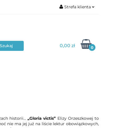
Strefa klienta
Zaloguj się
Zarejestruj się
Dodaj zgłoszenie
0,00 zł
Zgody cookies
0
Poziom edukacyjny
Typ materiału
zach historii…
„Gloria victis”
Elizy Orzeszkowej to
hoć nie ma jej już na liście lektur obowiązkowych,