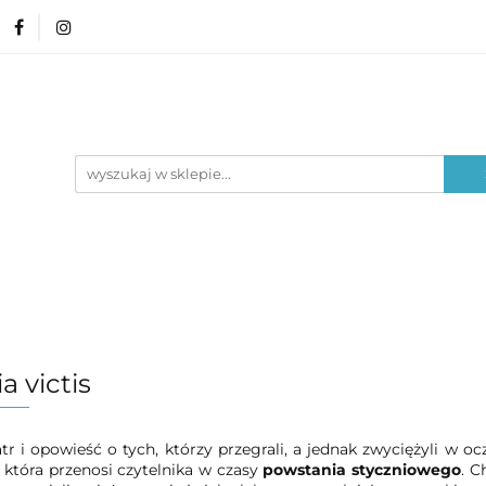
amin ósmoklasisty
Lektury
Nauka o języku
Poziom edukacyjny
Typ materiału
Lektury
Nauka o języku
Epoki literackie
a victis
atr i opowieść o tych, którzy przegrali, a jednak zwyciężyli w oc
 która przenosi czytelnika w czasy
powstania styczniowego
. C