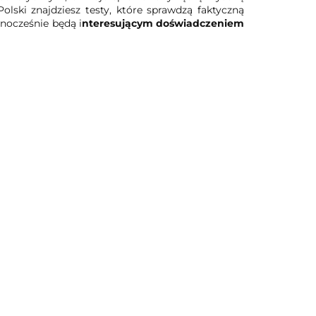
lski znajdziesz testy, które sprawdzą faktyczną
wnocześnie będą i
nteresującym doświadczeniem