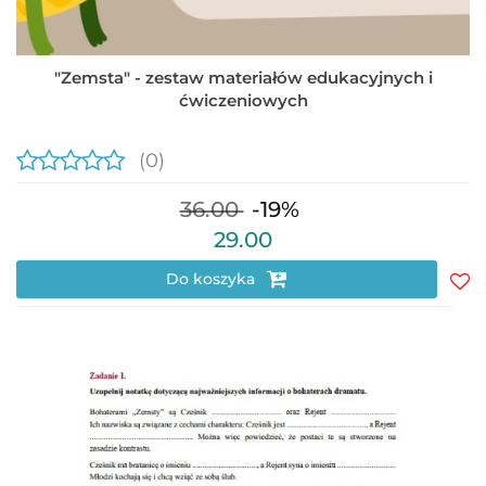
"Zemsta" - zestaw materiałów edukacyjnych i
ćwiczeniowych
(0)
36.00
-19%
29.00
Do koszyka
Do
prz