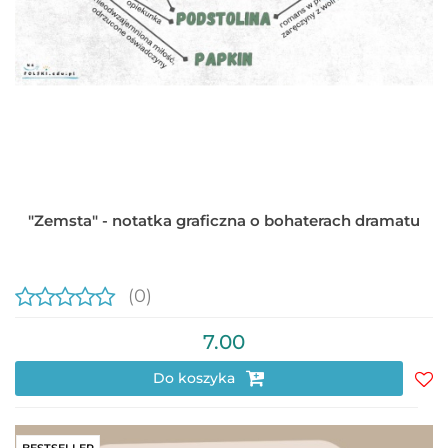
"Zemsta" - notatka graficzna o bohaterach dramatu
(0)
7.00
Do koszyka
Do
prz
BESTSELLER