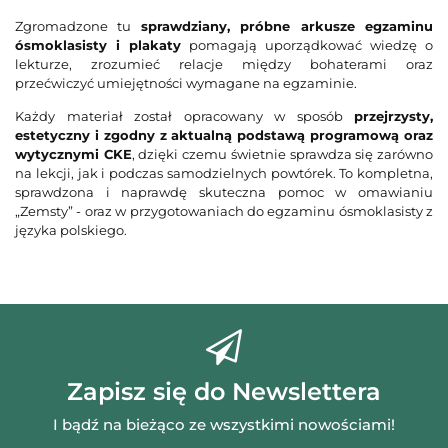
prz
Zgromadzone tu
sprawdziany, próbne arkusze egzaminu
ósmoklasisty i plakaty
pomagają uporządkować wiedzę o
lekturze, zrozumieć relacje między bohaterami oraz
przećwiczyć umiejętności wymagane na egzaminie.
Każdy materiał został opracowany w sposób
przejrzysty,
estetyczny i zgodny z aktualną podstawą programową oraz
wytycznymi CKE
, dzięki czemu świetnie sprawdza się zarówno
na lekcji, jak i podczas samodzielnych powtórek. To kompletna,
sprawdzona i naprawdę skuteczna pomoc w omawianiu
„Zemsty” - oraz w przygotowaniach do egzaminu ósmoklasisty z
języka polskiego.
Zapisz się do Newslettera
I bądź na bieżąco ze wszystkimi nowościami!