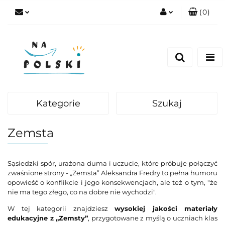
(
0
)
Zaloguj się
Zarejestruj się
Dodaj zgłoszenie
Zgody cookies
Kategorie
Szukaj
Zemsta
Sąsiedzki spór, urażona duma i uczucie, które próbuje połączyć
zwaśnione strony - „Zemsta” Aleksandra Fredry to pełna humoru
opowieść o konflikcie i jego konsekwencjach, ale też o tym, "że
nie ma tego złego, co na dobre nie wychodzi".
W tej kategorii znajdziesz
wysokiej jakości materiały
edukacyjne z „Zemsty”
, przygotowane z myślą o uczniach klas