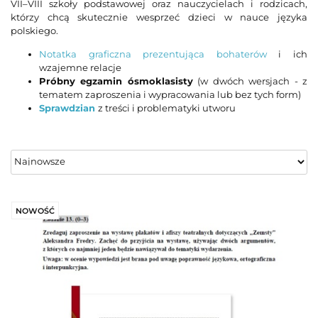
VII–VIII szkoły podstawowej oraz nauczycielach i rodzicach,
którzy chcą skutecznie wesprzeć dzieci w nauce języka
polskiego.
Notatka graficzna prezentująca bohaterów
i ich
wzajemne relacje
Próbny egzamin ósmoklasisty
(w dwóch wersjach - z
tematem zaproszenia i wypracowania lub bez tych form)
Sprawdzian
z treści i problematyki utworu
NOWOŚĆ