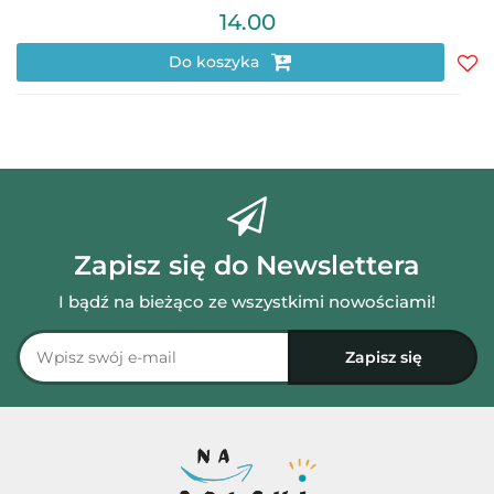
14.00
Do koszyka
Do
prz
Zapisz się do Newslettera
I bądź na bieżąco ze wszystkimi nowościami!