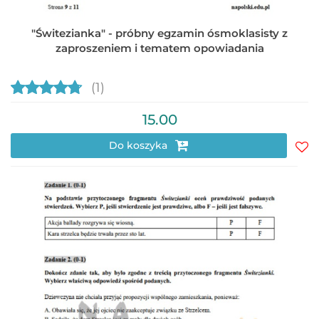
"Świtezianka" - próbny egzamin ósmoklasisty z
zaproszeniem i tematem opowiadania
(1)
15.00
Do koszyka
Do
prz