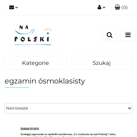
(
0
)
Zaloguj się
Zarejestruj się
Dodaj zgłoszenie
Zgody cookies
Kategorie
Szukaj
egzamin ósmoklasisty