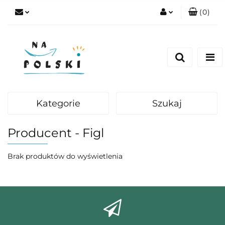
(
0
)
Zaloguj się
Zarejestruj się
Dodaj zgłoszenie
Zgody cookies
Kategorie
Szukaj
Producent - Figl
Brak produktów do wyświetlenia