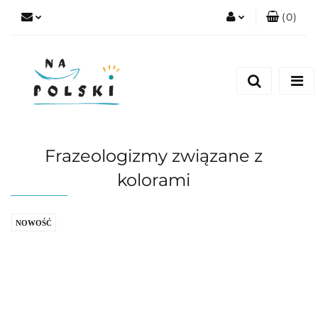
(
0
)
Zaloguj się
Zarejestruj się
Dodaj zgłoszenie
Zgody cookies
Frazeologizmy związane z
kolorami
NOWOŚĆ