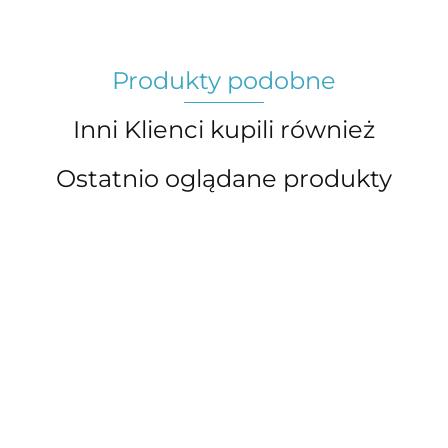
Produkty podobne
Inni Klienci kupili również
Ostatnio oglądane produkty
Bohaterowie
Bohaterowie
Bohaterowie
Boha
lektur
lektur
lektur
lektu