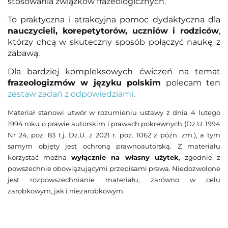
stosowania związków frazeologicznych.
To praktyczna i atrakcyjna pomoc dydaktyczna dla
nauczycieli, korepetytorów, uczniów i rodziców
,
którzy chcą w skuteczny sposób połączyć naukę z
zabawą.
Dla bardziej kompleksowych ćwiczeń na temat
frazeologizmów w języku polskim
polecam ten
zestaw zadań z odpowiedziami
.
Materiał stanowi utwór w rozumieniu ustaw
y z dnia 4 lutego
1994 roku o prawie autorskim i prawach pokrewnych (Dz.U. 1994
Nr 24, poz. 83 t.j. Dz.U. z 2021 r. poz. 1062 z późn. zm.), a tym
samym objęty jest ochroną prawnoautorską. Z materiału
korzystać można
wyłącznie na własny użytek
, zgodnie z
powszechnie obowiązującymi przepisami prawa. Niedozwolone
jest rozpowszechnianie materiału, zarówno w celu
zarobkowym, jak i niezarobkowym.