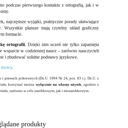
o podczas pierwszego kontaktu z ortografią, jak i w
isty.
, najczęstsze wyjątki, praktyczne porady ułatwiające
w. Wszystkie plansze mają czytelny układ graficzny
ym formacie.
kę ortografii
. Dzięki nim uczeń nie tylko zapamięta
etne wsparcie w codziennej nauce – zarówno nauczycieli
zne i zbudować solidne podstawy językowe.
h mowy
.
 i prawach pokrewnych (Dz.U. 1994 Nr 24, poz. 83 t.j. Dz.U. z
eriału korzystać można
wyłącznie na własny użytek
, zgodnie z
riału, zarówno w celu zarobkowym, jak i niezarobkowym.
glądane produkty