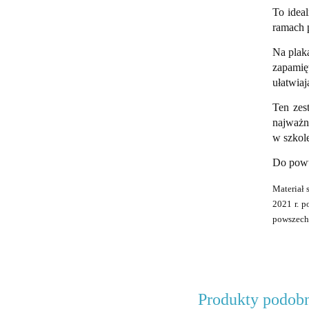
To idea
ramach 
Na plaka
zapamię
ułatwia
Ten zes
najważni
w szkole
Do powtó
Materiał 
2021 r. p
powszechn
Produkty podob