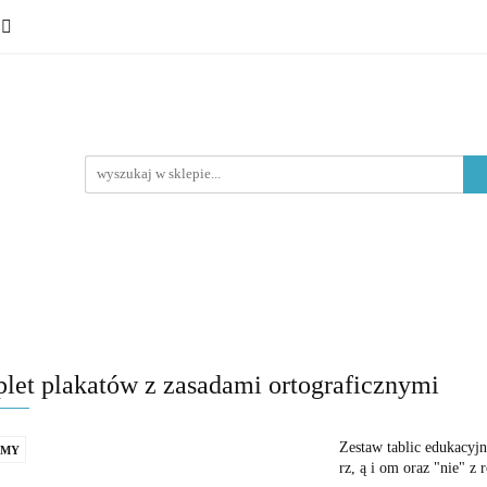
 ósmoklasisty
Lektury
Nauka o języku
Epoki litera
Typ materiału
Nauka o języku
Epoki literackie
Poziom edukacyjny
et plakatów z zasadami ortograficznymi
Zestaw tablic edukacyjny
AMY
rz, ą i om oraz "nie" 