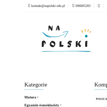
kontakt@napolski.edu.pl
696005283
Matura
Egzamin
Poziom edukacyjny
Matura
Egzamin ósmoklasisty
Lektury
Kategorie
Kompl
Matura
POLEC
Egzamin ósmoklasisty