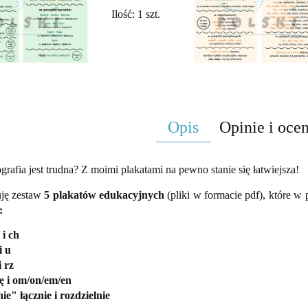
Ilość:
1
szt.
Opis
Opinie i ocen
grafia jest trudna? Z moimi plakatami na pewno stanie się łatwiejsza!
ję zestaw
5 plakatów edukacyjnych
(pliki w formacie pdf), które w 
:
 i ch
i u
i rz
/ę i om/on/em/en
ie" łącznie i rozdzielnie