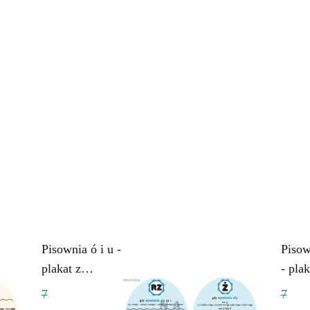
Pisownia ó i u -
Pisow
plakat z
- plak
regułami
reguł
7
7
ortograficznymi
ortog