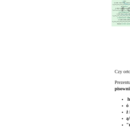
Czy orto
Prezentu
pisowni
h
ó 
ż 
ą
"n