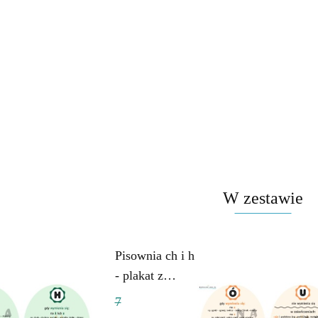
W zestawie
Pisownia ch i h
- plakat z
regułami
7
ortograficznymi