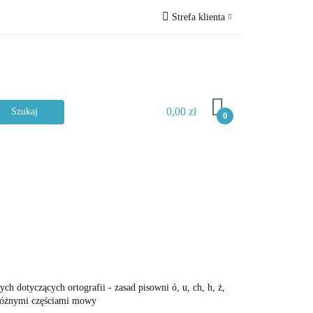
Strefa klienta
ckie
Zaloguj się
Zarejestruj się
Dodaj zgłoszenie
0,00 zł
Zgody cookies
0
Typ materiału
ch dotyczących ortografii - zasad pisowni ó, u, ch, h, ż,
z różnymi częściami mowy