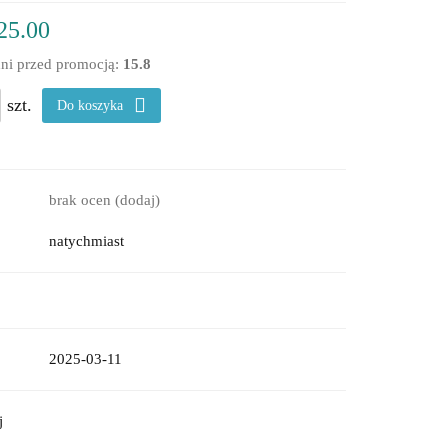
25.00
dni przed promocją:
15.8
szt.
Do koszyka
brak ocen
(dodaj)
natychmiast
2025-03-11
j