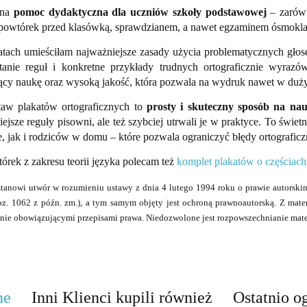
lna
pomoc dydaktyczna dla uczniów szkoły podstawowej
– zarówn
powtórek przed klasówką, sprawdzianem, a nawet egzaminem ósmoklas
tach umieściłam najważniejsze zasady użycia problematycznych głosek
tanie reguł i konkretne przykłady trudnych ortograficznie wyrazó
jący naukę oraz wysoką jakość, która pozwala na wydruk nawet w duż
taw plakatów ortograficznych to
prosty i skuteczny sposób na nau
ejsze reguły pisowni, ale też szybciej utrwali je w praktyce. To świ
, jak i rodziców w domu – które pozwala ograniczyć błędy ortografic
rek z zakresu teorii języka polecam też
komplet plakatów o częściac
stanowi utwór w rozumieniu ustawy z dnia 4 lutego 1994 roku o prawie autorskim
oz. 1062 z późn. zm.), a tym samym objęty jest ochroną prawnoautorską. Z mat
ie obowiązującymi przepisami prawa. Niedozwolone jest rozpowszechnianie mate
ne
Inni Klienci kupili również
Ostatnio o