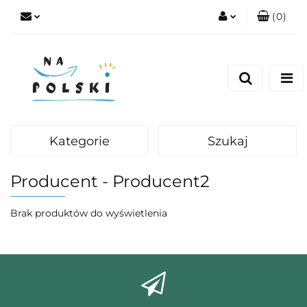
(
0
)
Zaloguj się
Zarejestruj się
Dodaj zgłoszenie
Zgody cookies
Kategorie
Szukaj
Producent - Producent2
Brak produktów do wyświetlenia