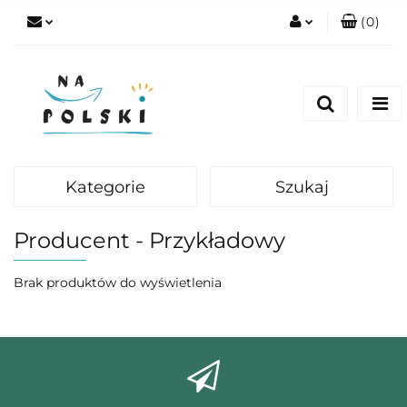
(
0
)
Zaloguj się
Zarejestruj się
Dodaj zgłoszenie
Zgody cookies
Kategorie
Szukaj
Producent - Przykładowy
Brak produktów do wyświetlenia