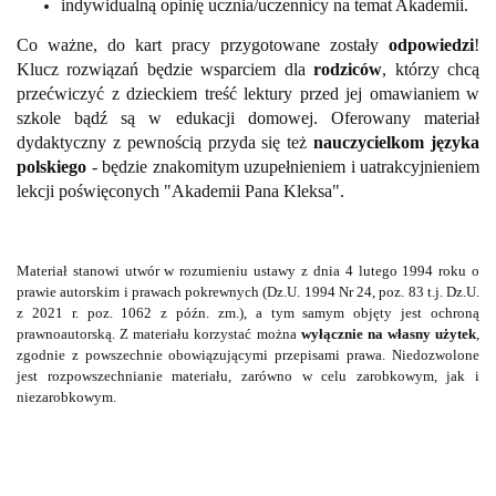
indywidualną opinię ucznia/uczennicy na temat Akademii.
Co ważne, do kart pracy przygotowane zostały
odpowiedzi
!
Klucz rozwiązań będzie wsparciem dla
rodziców
, którzy chcą
przećwiczyć z dzieckiem treść lektury przed jej omawianiem w
szkole bądź są w edukacji domowej. Oferowany materiał
dydaktyczny z pewnością przyda się też
nauczycielkom języka
polskiego
- będzie znakomitym uzupełnieniem i uatrakcyjnieniem
lekcji poświęconych "Akademii Pana Kleksa".
Materiał stanowi utwór w rozumieniu ustawy z dnia 4 lutego 1994 roku o
prawie autorskim i prawach pokrewnych (Dz.U. 1994 Nr 24, poz. 83 t.j. Dz.U.
z 2021 r. poz. 1062 z późn. zm.), a tym samym objęty jest ochroną
prawnoautorską. Z materiału korzystać można
wyłącznie na własny użytek
,
zgodnie z powszechnie obowiązującymi przepisami prawa. Niedozwolone
jest rozpowszechnianie materiału, zarówno w celu zarobkowym, jak i
niezarobkowym.