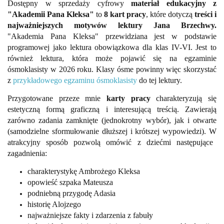
Dostępny w sprzedaży cyfrowy
materiał edukacyjny z
"Akademii Pana Kleksa"
to
8 kart pracy
, które dotyczą
treści i
najważniejszych motywów lektury Jana Brzechwy.
"Akademia Pana Kleksa" przewidziana jest w podstawie
programowej jako lektura obowiązkowa dla klas IV-VI. Jest to
również lektura, która może pojawić się na egzaminie
ósmoklasisty w 2026 roku. Klasy ósme powinny więc skorzystać
z
przykładowego egzaminu ósmoklasisty
do tej lektury.
Przygotowane przeze mnie
karty pracy
charakteryzują się
estetyczną formą graficzną i interesującą treścią. Zawierają
zarówno zadania zamknięte (jednokrotny wybór), jak i otwarte
(samodzielne sformułowanie dłuższej i krótszej wypowiedzi). W
atrakcyjny sposób pozwolą omówić z dziećmi następujące
zagadnienia:
charakterystykę Ambrożego Kleksa
opowieść szpaka Mateusza
podniebną przygodę Adasia
historię Alojzego
najważniejsze fakty i zdarzenia z fabuły