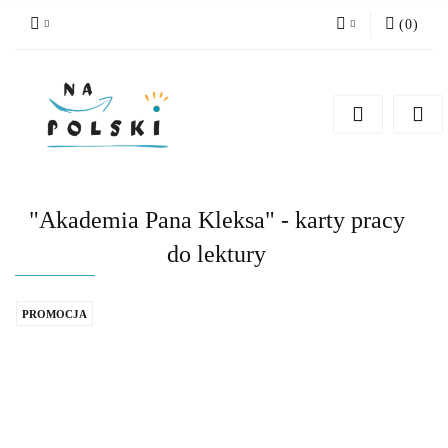
(
0
)
Zaloguj się
Zarejestruj się
Dodaj zgłoszenie
Zgody cookies
"Akademia Pana Kleksa" - karty pracy
do lektury
PROMOCJA