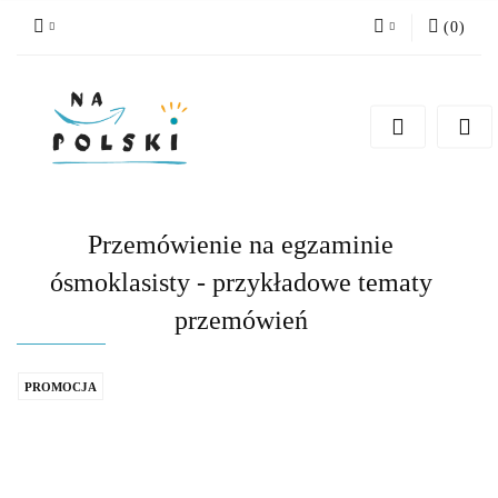
(
0
)
Zaloguj się
Zarejestruj się
Dodaj zgłoszenie
Zgody cookies
Przemówienie na egzaminie
ósmoklasisty - przykładowe tematy
przemówień
PROMOCJA