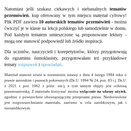
Natomiast jeśli szukasz ciekawych i niebanalnych
tematów
przemówień
, kup oferowany w tym miejscu materiał cyfrowy!
Plik PDF zawiera
10 autorskich tematów przemówień
- można
ćwiczyć je w klasie na lekcji polskiego lub samodzielnie w domu.
Pod każdym tematem umieszczone są proponowane lektury -
mogą one stanowić podpowiedź lub źródło inspiracji.
Dla uczniów, nauczycieli i korepetytorów, którzy przygotowują
do egzaminu ósmoklasisty, przygotowałam też przykładowe
tematy
rozprawek
i
opowiadań
.
Materiał stanowi utwór w rozumieniu ustawy z dnia 4 lutego 1994 roku o
prawie autorskim i prawach pokrewnych (Dz.U. 1994 Nr 24, poz. 83 t.j. Dz.U.
z 2021 r. poz. 1062 z późn. zm.), a tym samym objęty jest ochroną
prawnoautorską. Z materiału korzystać można
wyłącznie na własny użytek
,
zgodnie z powszechnie obowiązującymi przepisami prawa. Niedozwolone
jest rozpowszechnianie materiału, zarówno w celu zarobkowym, jak i
niezarobkowym.