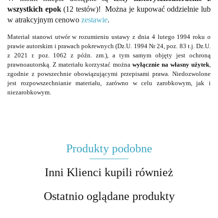
wszystkich epok
(12 testów)! Można je kupować oddzielnie lub
w atrakcyjnym cenowo
zestawie
.
Materiał stanowi utwór w rozumieniu ustawy z dnia 4 lutego 1994 roku o
prawie autorskim i prawach pokrewnych (Dz.U. 1994 Nr 24, poz. 83 t.j. Dz.U.
z 2021 r. poz. 1062 z późn. zm.), a tym samym objęty jest ochroną
prawnoautorską. Z materiału korzystać można
wyłącznie na własny użytek
,
zgodnie z powszechnie obowiązującymi przepisami prawa. Niedozwolone
jest rozpowszechnianie materiału, zarówno w celu zarobkowym, jak i
niezarobkowym.
Produkty podobne
Inni Klienci kupili również
Ostatnio oglądane produkty