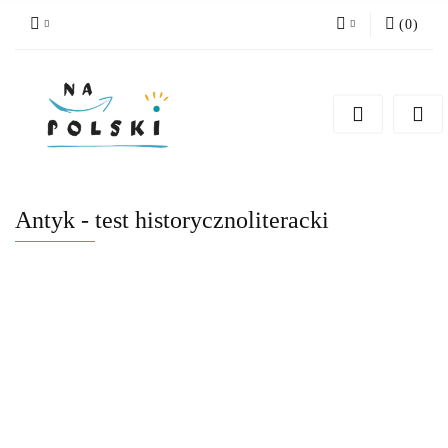
(
0
)
Zaloguj się
Zarejestruj się
Dodaj zgłoszenie
Zgody cookies
Antyk - test historycznoliteracki