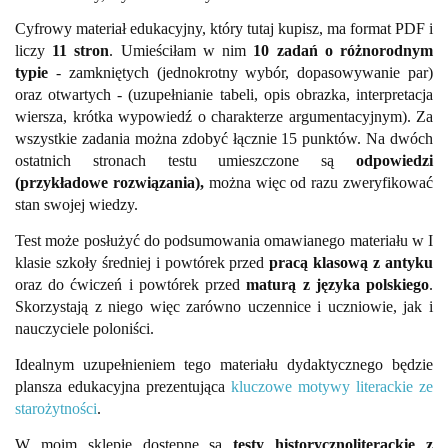
Cyfrowy materiał edukacyjny, który tutaj kupisz, ma format PDF i
liczy
11 stron
. Umieściłam w nim
10 zadań o różnorodnym
typie
- zamkniętych (jednokrotny wybór, dopasowywanie par)
oraz otwartych - (uzupełnianie tabeli, opis obrazka, interpretacja
wiersza, krótka wypowiedź o charakterze argumentacyjnym). Za
wszystkie zadania można zdobyć łącznie 15 punktów. Na dwóch
ostatnich stronach testu umieszczone są
odpowiedzi
(przykładowe rozwiązania),
można więc od razu zweryfikować
stan swojej wiedzy.
Test może posłużyć do podsumowania omawianego materiału w I
klasie szkoły średniej i powtórek przed
pracą klasową z antyku
oraz do ćwiczeń i powtórek przed
maturą z języka polskiego
.
Skorzystają z niego więc zarówno uczennice i uczniowie, jak i
nauczyciele poloniści.
Idealnym uzupełnieniem tego materiału dydaktycznego będzie
plansza edukacyjna prezentująca
kluczowe motywy literackie ze
starożytności
.
W moim sklepie dostępne są
testy historycznoliterackie z