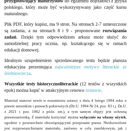
przygotowujący maturzystów
do egzaminu dojrzałości z języka
polskiego, który może być wykorzystywany jako część kursu
maturalnego.
Plik PDF, który kupisz, ma 9 stron. Na stronach 2-7 umieszczone
są zadania, a na stronach 8 i 9 - proponowane
rozwiązania
zadań
. Dzięki tym odpowiedziom arkusz może służyć do
samodzielnej pracy ucznia, np. kształcącego się w ramach
edukacji domowej.
Idealnym uzupełnieniem sprzedawanego testu będzie plansza
edukacyjna prezentująca
najważniejsze motywy literackie ze
średniowiecza
.
Wszystkie testy historycznoliterackie
(12 testów z wszystkich
epok) można kupić w atrakcyjnym cenowo
zestawie
.
Materiał stanowi utwór w rozumieniu ustawy z dnia 4 lutego 1994 roku o
prawie autorskim i prawach pokrewnych (Dz.U. 1994 Nr 24, poz. 83 t.j. Dz.U.
z 2021 r. poz. 1062 z późn. zm.), a tym samym objęty jest ochroną
prawnoautorską. Z materiału korzystać można
wyłącznie na własny użytek
,
zgodnie z powszechnie obowiązującymi przepisami prawa. Niedozwolone
jest rozpowszechnianie materiału, zarówno w celu zarobkowym, jak i