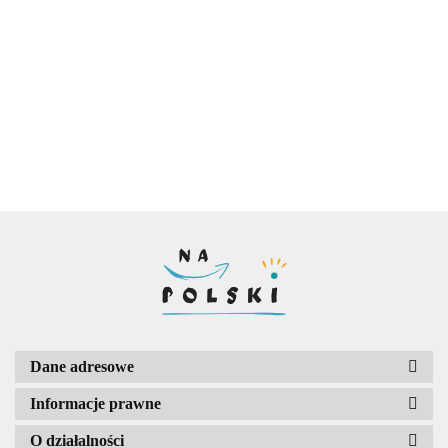
Młoda Polska - test
Romantyzm - test
Biblia - test
literackie
6.00
historycznoliteracki
historycznoliteracki
historycznolite
16.00
16.00
16.00
Dane adresowe
Informacje prawne
O działalności