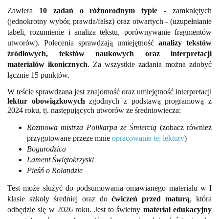
Zawiera
10 zadań o różnorodnym typie
- zamkniętych
(jednokrotny wybór, prawda/fałsz) oraz otwartych - (uzupełnianie
tabeli, rozumienie i analiza tekstu, porównywanie fragmentów
utworów). Polecenia sprawdzają umiejętność
analizy tekstów
źródłowych, tekstów naukowych oraz interpretacji
materiałów ikonicznych
. Za wszystkie zadania można zdobyć
łącznie 15 punktów.
W teście sprawdzana jest znajomość oraz umiejętność interpretacji
lektur obowiązkowych
zgodnych z podstawą programową z
2024 roku, tj. następujących utworów ze średniowiecza:
Rozmowa mistrza Polikarpa ze Śmiercią
(zobacz również
przygotowane przeze mnie
opracowanie tej lektury
)
Bogurodzica
Lament Świętokrzyski
Pieśń o Rolandzie
Test może służyć do podsumowania omawianego materiału w I
klasie szkoły średniej oraz do
ćwiczeń przed maturą
, która
odbędzie się w 2026 roku. Jest to świetny
materiał edukacyjny