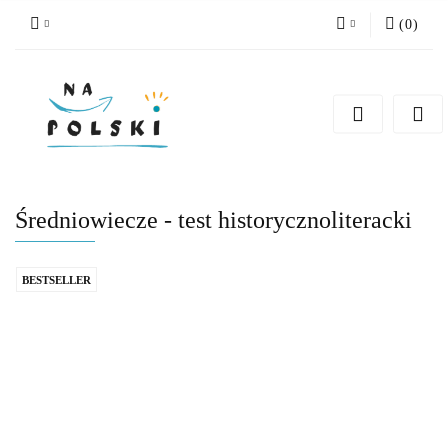
(
0
)
Zaloguj się
Zarejestruj się
Dodaj zgłoszenie
Zgody cookies
Średniowiecze - test historycznoliteracki
BESTSELLER