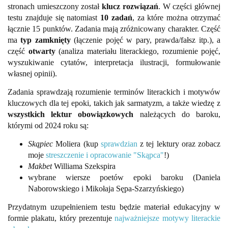
stronach umieszczony został
klucz rozwiązań
. W części głównej
testu znajduje się natomiast
10 zadań
, za które można otrzymać
łącznie 15 punktów. Zadania mają zróżnicowany charakter. Część
ma
typ zamknięty
(łączenie pojęć w pary, prawda/fałsz itp.), a
część
otwarty
(analiza materiału literackiego, rozumienie pojęć,
wyszukiwanie cytatów, interpretacja ilustracji, formułowanie
własnej opinii).
Zadania sprawdzają rozumienie terminów literackich i motywów
kluczowych dla tej epoki, takich jak sarmatyzm, a także wiedzę z
wszystkich lektur obowiązkowych
należących do baroku,
którymi od 2024 roku są:
Skąpiec
Moliera (kup
sprawdzian
z tej lektury oraz zobacz
moje
streszczenie i opracowanie "Skąpca"
!)
Makbet
Williama Szekspira
wybrane wiersze poetów epoki baroku (Daniela
Naborowskiego i Mikołaja Sępa-Szarzyńskiego)
Przydatnym uzupełnieniem testu będzie materiał edukacyjny w
formie plakatu, który prezentuje
najważniejsze motywy literackie