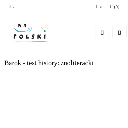
(
0
)
Zaloguj się
Zarejestruj się
Dodaj zgłoszenie
Zgody cookies
Barok - test historycznoliteracki