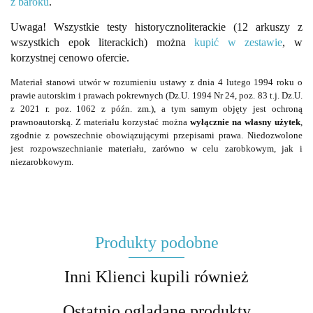
z baroku
.
Uwaga! Wszystkie testy historycznoliterackie (12 arkuszy z
wszystkich epok literackich) można
kupić w zestawie
, w
korzystnej cenowo ofercie.
Materiał stanowi utwór w rozumieniu ustawy z dnia 4 lutego 1994 roku o
prawie autorskim i prawach pokrewnych (Dz.U. 1994 Nr 24, poz. 83 t.j. Dz.U.
z 2021 r. poz. 1062 z późn. zm.), a tym samym objęty jest ochroną
prawnoautorską. Z materiału korzystać można
wyłącznie na własny użytek
,
zgodnie z powszechnie obowiązującymi przepisami prawa. Niedozwolone
jest rozpowszechnianie materiału, zarówno w celu zarobkowym, jak i
niezarobkowym.
Produkty podobne
Inni Klienci kupili również
Ostatnio oglądane produkty