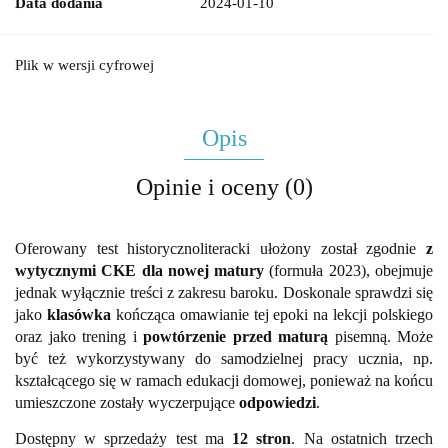
Data dodania
2024-01-10
Plik w wersji cyfrowej
Opis
Opinie i oceny (0)
Oferowany test historycznoliteracki ułożony został zgodnie
z
wytycznymi CKE dla nowej matury
(formuła 2023), obejmuje
jednak wyłącznie treści z zakresu baroku. Doskonale sprawdzi się
jako
klasówka
kończąca omawianie tej epoki na lekcji polskiego
oraz jako trening i
powtórzenie przed maturą
pisemną. M
oże
być też wykorzystywany do samodzielnej pracy ucznia, np.
kształcącego się w ramach edukacji domowej, ponieważ na końcu
umieszczone zostały wyczerpujące
odpowiedzi
.
Dostępny w sprzedaży test ma
12 stron
. Na ostatnich trzech