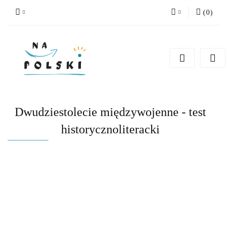
(
0
)
Zaloguj się
Zarejestruj się
Dodaj zgłoszenie
Zgody cookies
Dwudziestolecie międzywojenne - test
historycznoliteracki