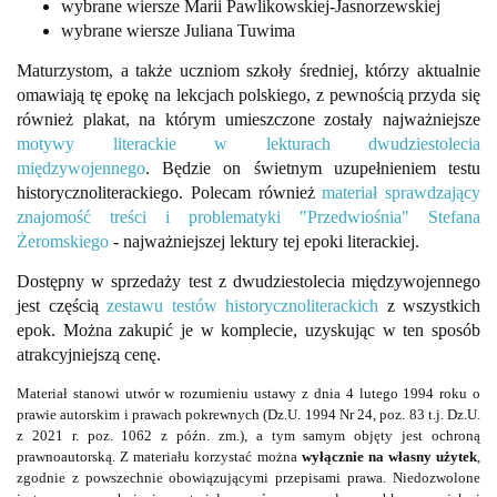
wybrane wiersze Marii Pawlikowskiej-Jasnorzewskiej
wybrane wiersze Juliana Tuwima
Maturzystom, a także uczniom szkoły średniej, którzy aktualnie
omawiają tę epokę na lekcjach polskiego, z pewnością przyda się
również plakat, na którym umieszczone zostały najważniejsze
motywy literackie w lekturach dwudziestolecia
międzywojennego
. Będzie on świetnym uzupełnieniem testu
historycznoliterackiego. Polecam również
materiał sprawdzający
znajomość treści i problematyki "Przedwiośnia" Stefana
Żeromskiego
- najważniejszej lektury tej epoki literackiej.
Dostępny w sprzedaży test z dwudziestolecia międzywojennego
jest częścią
zestawu testów historycznoliterackich
z wszystkich
epok. Można zakupić je w komplecie, uzyskując w ten sposób
atrakcyjniejszą cenę.
Materiał stanowi utwór w rozumieniu ustawy z dnia 4 lutego 1994 roku o
prawie autorskim i prawach pokrewnych (Dz.U. 1994 Nr 24, poz. 83 t.j. Dz.U.
z 2021 r. poz. 1062 z późn. zm.), a tym samym objęty jest ochroną
prawnoautorską. Z materiału korzystać można
wyłącznie na własny użytek
,
zgodnie z powszechnie obowiązującymi przepisami prawa. Niedozwolone