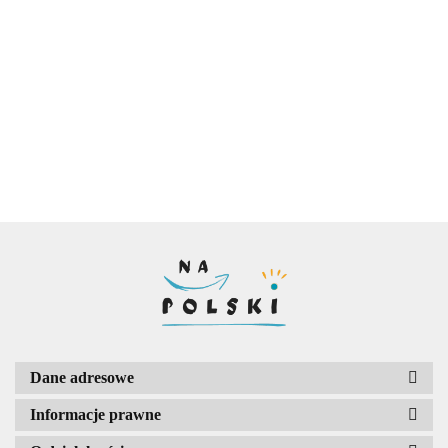
Dwudziestolecie
- sprawdzian ze
międzywojenne
Młoda Polska - test
Romantyzm - tes
znajomości
- motywy
historycznoliteracki
historycznolitera
14.00
6.00
lektury
literackie
16.00
16.00
Dane adresowe
Informacje prawne