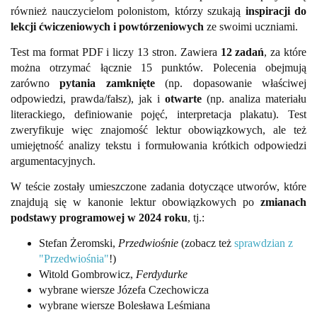
również nauczycielom polonistom, którzy szukają
inspiracji do
lekcji ćwiczeniowych i powtórzeniowych
ze swoimi uczniami.
Test ma format PDF i liczy 13 stron. Zawiera
12 zadań
, za które
można otrzymać łącznie 15 punktów. Polecenia obejmują
zarówno
pytania zamknięte
(np. dopasowanie właściwej
odpowiedzi, prawda/fałsz), jak i
otwarte
(np. analiza materiału
literackiego, definiowanie pojęć, interpretacja plakatu). Test
zweryfikuje więc znajomość lektur obowiązkowych, ale też
umiejętność analizy tekstu i formułowania krótkich odpowiedzi
argumentacyjnych.
W teście zostały umieszczone zadania dotyczące utworów, które
znajdują się w kanonie lektur obowiązkowych po
zmianach
podstawy programowej w 2024 roku
, tj.:
Stefan Żeromski,
Przedwiośnie
(zobacz też
sprawdzian z
"Przedwiośnia"
!)
Witold Gombrowicz,
Ferdydurke
wybrane wiersze Józefa Czechowicza
wybrane wiersze Bolesława Leśmiana