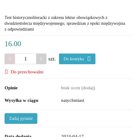
Test historycznoliteracki z zakresu lektur obowiązkowych z
dwudziestolecia międzywojennego, sprawdzian z epoki międzywojnia
z odpowiedziami
16.00
szt.
Do koszyka
Do przechowalni
Opinie
brak ocen
(dodaj)
Wysyłka w ciągu
natychmiast
Zadaj pytanie
Data dodania
2024-04-17