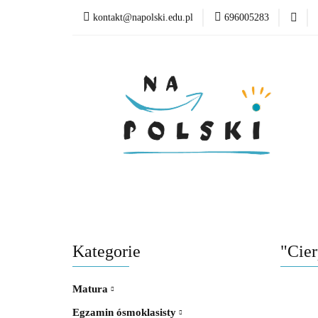
kontakt@napolski.edu.pl
696005283
Matura
Egzamin
Poziom edukacyjny
Matura
Egzamin ósmoklasisty
Lektury
Kategorie
"Cier
Matura
Egzamin ósmoklasisty