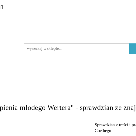
 ósmoklasisty
Lektury
Nauka o języku
Epoki litera
Typ materiału
Nauka o języku
Epoki literackie
Poziom edukacyjny
pienia młodego Wertera" - sprawdzian ze zna
Sprawdzian z treści i p
Goethego.