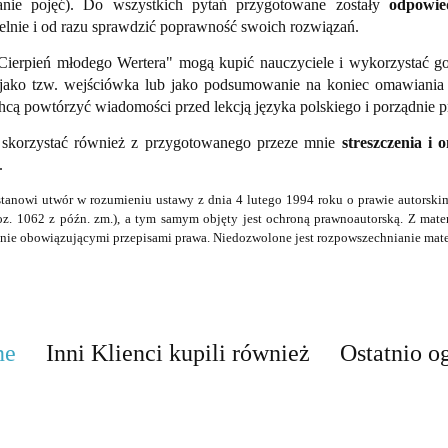
anie pojęć). Do wszystkich pytań przygotowane zostały
odpowie
elnie i od razu sprawdzić poprawność swoich rozwiązań.
"Cierpień młodego Wertera" mogą kupić nauczyciele i wykorzystać g
 jako tzw. wejściówka lub jako podsumowanie na koniec omawiania le
hcą powtórzyć wiadomości przed lekcją języka polskiego i porządnie 
skorzystać również z przygotowanego przeze mnie
streszczenia i
.
stanowi utwór w rozumieniu ustawy z dnia 4 lutego 1994 roku o prawie autorskim
oz. 1062 z późn. zm.), a tym samym objęty jest ochroną prawnoautorską. Z mat
ie obowiązującymi przepisami prawa. Niedozwolone jest rozpowszechnianie mate
ne
Inni Klienci kupili również
Ostatnio o