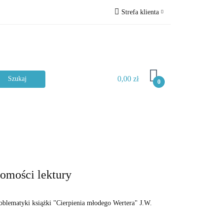
Strefa klienta
ckie
Zaloguj się
Zarejestruj się
Dodaj zgłoszenie
0,00 zł
Zgody cookies
0
Typ materiału
jomości lektury
roblematyki książki "Cierpienia młodego Wertera" J.W.