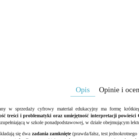
Opis
Opinie i ocen
ny w sprzedaży cyfrowy materiał edukacyjny ma formę krótkiego
ść treści i problematyki oraz umiejętność interpretacji powieśc
 uzupełniającą w szkole ponadpodstawowej, w dziale obejmującym lekt
składają się dwa
zadania
zamknięte
(prawda/fałsz, test jednokrotneg