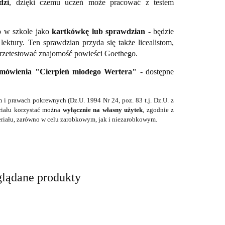
dzi
, dzięki czemu uczeń może pracować z testem
o w szkole jako
kartkówkę lub
sprawdzian
- będzie
ktury. Ten sprawdzian przyda się także licealistom,
przetestować znajomość powieści Goethego.
 omówienia "Cierpień młodego Wertera"
- dostępne
 i prawach pokrewnych (Dz.U. 1994 Nr 24, poz. 83 t.j. Dz.U. z
eriału korzystać można
wyłącznie na własny użytek
, zgodnie z
riału, zarówno w celu zarobkowym, jak i niezarobkowym.
glądane produkty