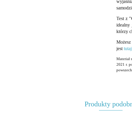
wyjaśni
samodzi
Test z 
idealny
którzy c
Możesz 
jest
tutaj
Materiał 
2021 r. p
powszechn
Produkty podob