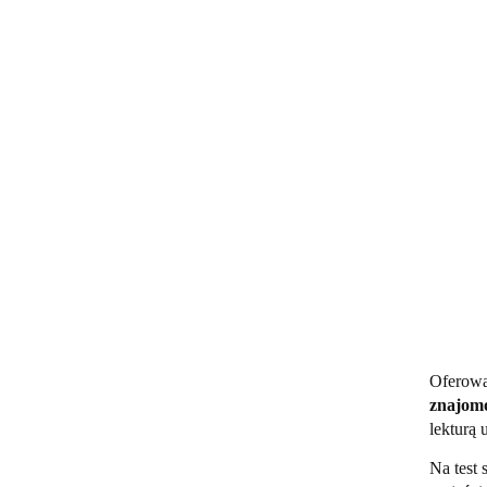
Oferowa
znajomo
lekturą
Na test 