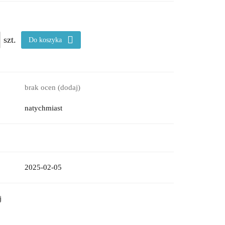
szt.
Do koszyka
brak ocen
(dodaj)
natychmiast
2025-02-05
j