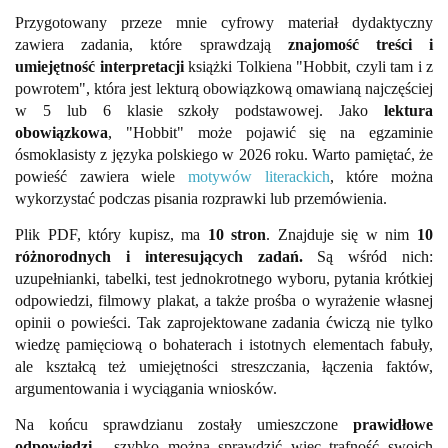
Przygotowany przeze mnie cyfrowy materiał dydaktyczny
zawiera zadania, które sprawdzają
znajomość treści i
umiejętność interpretacji
książki Tolkiena "Hobbit, czyli tam i z
powrotem", która jest lekturą obowiązkową omawianą najczęściej
w 5 lub 6 klasie szkoły podstawowej. Jako
lektura
obowiązkowa
, "Hobbit" może pojawić się na egzaminie
ósmoklasisty z języka polskiego w 2026 roku. Warto pamiętać, że
powieść zawiera wiele
motywów literackich
, które można
wykorzystać podczas pisania rozprawki lub przemówienia.
Plik PDF, który kupisz, ma
10 stron
. Znajduje się w nim
10
różnorodnych i interesujących zadań.
Są wśród nich:
uzupełnianki, tabelki, test jednokrotnego wyboru, pytania
krótkiej
odpowiedzi, filmowy plakat, a także prośba o
wyrażenie własnej
opinii o powieści. Tak zaprojektowane zadania ćwiczą nie tylko
wiedzę pamięciową o bohaterach i istotnych elementach fabuły,
ale kształcą też umiejętności streszczania, łączenia faktów,
argumentowania i wyciągania wniosków.
Na końcu sprawdzianu zostały umieszczone
prawidłowe
odpowiedzi
- szybko można sprawdzić więc trafność swoich