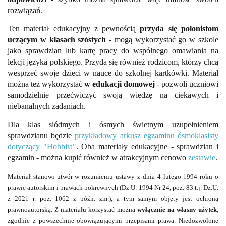
rozwiązań.
Ten materiał edukacyjny z pewnością
przyda się polonistom
uczącym w klasach szóstych
- mogą wykorzystać go w szkole
jako sprawdzian lub kartę pracy do wspólnego omawiania na
lekcji języka polskiego. Przyda się również rodzicom, którzy chcą
wesprzeć swoje dzieci w nauce do szkolnej kartkówki. Materiał
można też wykorzystać
w edukacji domowej
- pozwoli uczniowi
samodzielnie przećwiczyć swoją wiedzę na ciekawych i
niebanalnych zadaniach.
Dla klas siódmych i ósmych świetnym uzupełnieniem
sprawdzianu będzie
przykładowy arkusz egzaminu ósmoklasisty
dotyczący "Hobbita"
. Oba materiały edukacyjne - sprawdzian i
egzamin - można kupić również w atrakcyjnym cenowo
zestawie
.
Materiał stanowi utwór w rozumieniu ustawy z dnia 4 lutego 1994 roku o
prawie autorskim i prawach pokrewnych (Dz.U. 1994 Nr 24, poz. 83 t.j. Dz.U.
z 2021 r. poz. 1062 z późn. zm.), a tym samym objęty jest ochroną
prawnoautorską. Z materiału korzystać można
wyłącznie na własny użytek
,
zgodnie z powszechnie obowiązującymi przepisami prawa. Niedozwolone