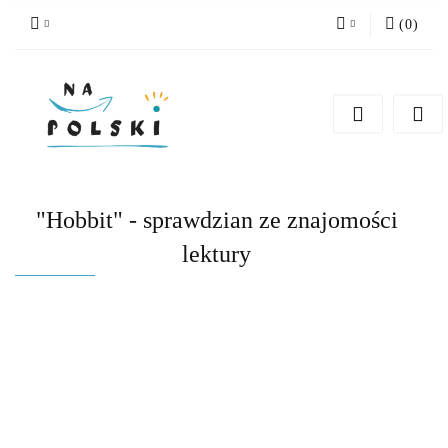
(
0
)
Zaloguj się
Zarejestruj się
Dodaj zgłoszenie
Zgody cookies
"Hobbit" - sprawdzian ze znajomości
lektury