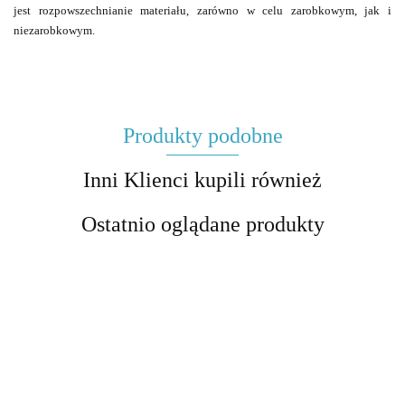
jest rozpowszechnianie materiału, zarówno w celu zarobkowym, jak i
niezarobkowym.
Produkty podobne
Inni Klienci kupili również
Ostatnio oglądane produkty
"Chłopcy z
"Opowieści
Sp
"Hobbit" -
"Hobbit" -
Placu
z Narnii" -
z 