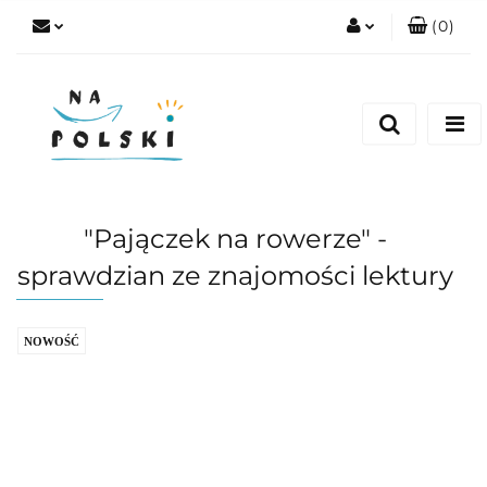
(
0
)
Zaloguj się
Zarejestruj się
Dodaj zgłoszenie
Zgody cookies
"Pajączek na rowerze" -
sprawdzian ze znajomości lektury
NOWOŚĆ