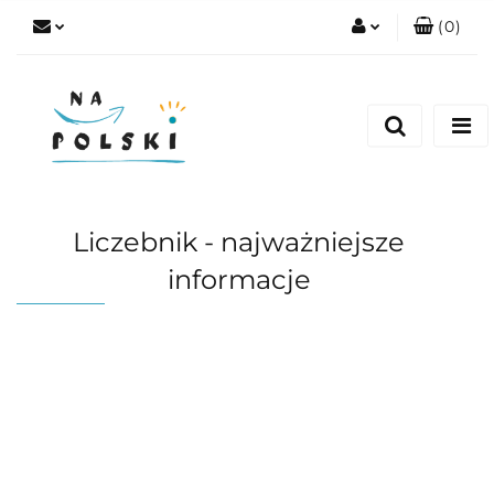
(
0
)
Zaloguj się
Zarejestruj się
Dodaj zgłoszenie
Zgody cookies
Liczebnik - najważniejsze
informacje