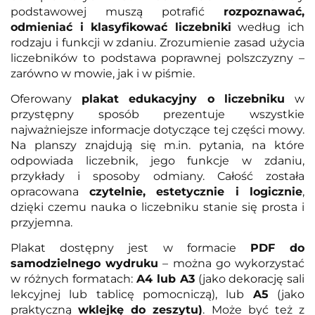
podstawowej muszą potrafić
rozpoznawać,
odmieniać i klasyfikować liczebniki
według ich
rodzaju i funkcji w zdaniu. Zrozumienie zasad użycia
liczebników to podstawa poprawnej polszczyzny –
zarówno w mowie, jak i w piśmie.
Oferowany
plakat edukacyjny o liczebniku
w
przystępny sposób prezentuje wszystkie
najważniejsze informacje dotyczące tej części mowy.
Na planszy znajdują się m.in. pytania, na które
odpowiada liczebnik, jego funkcje w zdaniu,
przykłady i sposoby odmiany. Całość została
opracowana
czytelnie, estetycznie i logicznie
,
dzięki czemu nauka o liczebniku stanie się prosta i
przyjemna.
Plakat dostępny jest w formacie
PDF do
samodzielnego wydruku
– można go wykorzystać
w różnych formatach:
A4 lub A3
(jako dekorację sali
lekcyjnej lub tablicę pomocniczą), lub
A5
(jako
praktyczną
wklejkę do zeszytu)
. Może być też z