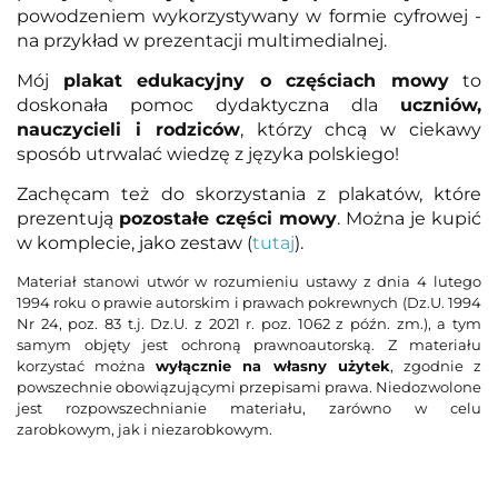
powodzeniem wykorzystywany w formie cyfrowej -
na przykład w prezentacji multimedialnej.
Mój
plakat edukacyjny o częściach mowy
to
doskonała pomoc dydaktyczna dla
uczniów,
nauczycieli i rodziców
, którzy chcą w ciekawy
sposób utrwalać wiedzę z języka polskiego!
Zachęcam też do skorzystania z plakatów, które
prezentują
pozostałe części mowy
. Można je kupić
w komplecie, jako zestaw (
tutaj
).
Materiał stanowi utwór w rozumieniu ustawy z dnia 4 lutego
1994 roku o prawie autorskim i prawach pokrewnych (Dz.U. 1994
Nr 24, poz. 83 t.j. Dz.U. z 2021 r. poz. 1062 z późn. zm.), a tym
samym objęty jest ochroną prawnoautorską. Z materiału
korzystać można
wyłącznie na własny użytek
, zgodnie z
powszechnie obowiązującymi przepisami prawa. Niedozwolone
jest rozpowszechnianie materiału, zarówno w celu
zarobkowym, jak i niezarobkowym.