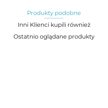
Produkty podobne
Inni Klienci kupili również
Ostatnio oglądane produkty
Sprawdzian
z części
Czasownik -
Rzeczownik -
Części mowy
mowy
najważniejsze
najważniejsze
- zestaw
15.00
-7%
informacje
informacje
plansz
14.00
8.00
7.00
60.00
-17%
edukacyjnych