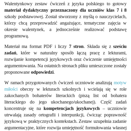
Walentynkowy zestaw ćwiczeń z języka polskiego to gotowy
materiał dydaktyczny przeznaczony dla uczniów klas 7 i 8
szkoły podstawowej. Został stworzony z myślą o nauczycielach,
którzy chcą przeprowadzić angażujące, tematyczne zajęcia w
okresie walentynek, a jednocześnie realizować podstawę
programową.
Materiał ma format PDF i liczy
7 stron
. Składa się z
sześciu
zadań
, które w naturalny sposób łączą pracę z lekturami,
rozwijanie kompetencji językowych oraz ćwiczenie umiejętności
argumentowania. Na ostatnich stronach pliku umieszczone zostały
proponowane
odpowiedzi
.
W ramach przygotowanych ćwiczeń uczniowie analizują
motyw
miłości
obecny w lekturach szkolnych i wcielają się w role
zakochanych bohaterów literackich (piszą list od bohatera
literackiego do jego ukochanego/ukochanej). Część zadań
koncentruje się na
kompetencjach językowych
– uczniowie
utrwalają zasady ortografii i interpunkcji, ćwicząc poprawność
językową w praktycznych kontekstach. Zestaw uzupełnia zadanie
argumentacyjne, które rozwija umiejętność formułowania własnej