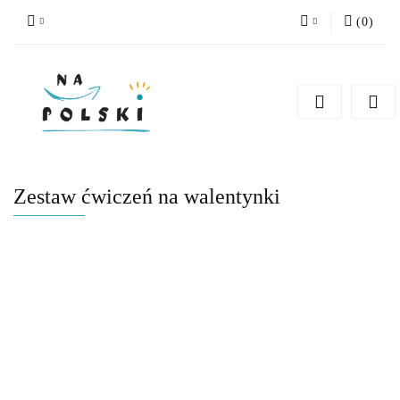
(
0
)
Zaloguj się
Zarejestruj się
Dodaj zgłoszenie
Zgody cookies
Zestaw ćwiczeń na walentynki