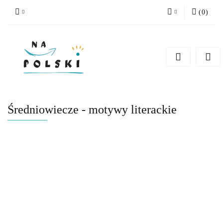
(
0
)
Zaloguj się
Zarejestruj się
Dodaj zgłoszenie
Zgody cookies
Średniowiecze - motywy literackie