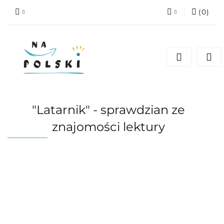
(
0
)
Zaloguj się
Zarejestruj się
Dodaj zgłoszenie
Zgody cookies
"Latarnik" - sprawdzian ze
znajomości lektury