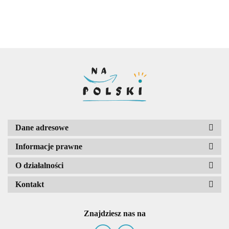
ósmoklasisty
ósmokl
Dane adresowe
Informacje prawne
O działalności
Kontakt
Znajdziesz nas na