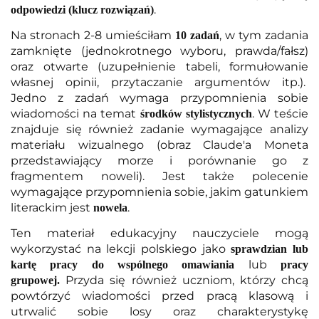
.
odpowiedzi (klucz rozwiązań)
Na stronach 2-8 umieściłam
, w tym zadania
10 zadań
zamknięte (jednokrotnego wyboru, prawda/fałsz)
oraz otwarte (uzupełnienie tabeli, formułowanie
własnej opinii, przytaczanie argumentów itp.).
Jedno z zadań wymaga przypomnienia sobie
wiadomości na temat
. W teście
środków stylistycznych
znajduje się również zadanie wymagające analizy
materiału wizualnego (obraz Claude'a Moneta
przedstawiający morze i porównanie go z
fragmentem noweli). Jest także polecenie
wymagające przypomnienia sobie, jakim gatunkiem
literackim jest
.
nowela
Ten materiał edukacyjny nauczyciele mogą
wykorzystać na lekcji polskiego jako
sprawdzian lub
lub
kartę pracy do wspólnego omawiania
pracy
Przyda się również uczniom, którzy chcą
grupowej.
powtórzyć wiadomości przed pracą klasową i
utrwalić sobie losy oraz charakterystykę