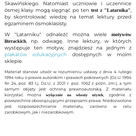
Skawińskiego. Natomiast uczniowie i uczennice
ósmej klasy mogą sięgnąć po ten
,
test z "Latarnika"
by skontrolować wiedzę na temat lektury przed
egzaminem ósmoklasisty.
W "Latarniku" odnaleźć można wiele
motywów
, np. odwagę. Inne lektury, w których
literackich
występuje ten motyw, znajdziesz na jednym z
plakatów edukacyjnych
dostępnych w moim
sklepie.
Materiał stanowi utwór w rozumieniu ustawy z dnia 4 lutego
1994 roku o prawie autorskim i prawach pokrewnych (Dz.U. 1994
Nr 24, poz. 83 t.j. Dz.U. z 2021 r. poz. 1062 z późn. zm.), a tym
samym objęty jest ochroną prawnoautorską. Z materiału
korzystać można
, zgodnie z
wyłącznie na własny użytek
powszechnie obowiązującymi przepisami prawa. Niedozwolone
jest rozpowszechnianie materiału, zarówno w celu
zarobkowym, jak i niezarobkowym.