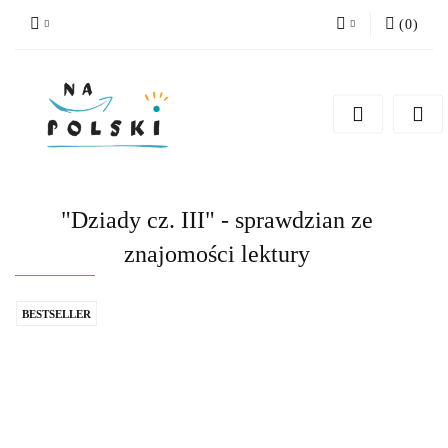
(
0
)
Zaloguj się
Zarejestruj się
Dodaj zgłoszenie
Zgody cookies
"Dziady cz. III" - sprawdzian ze
znajomości lektury
BESTSELLER