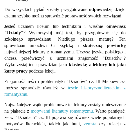
Do wszystkich pytań zostały przygotowane
odpowiedzi
, dzięki
czemu szybko można sprawdzić poprawność swoich rozwiązań.
Jesteś uczniem liceum lub technikum i właśnie
omawiasz
"Dziady"
? Wykorzystaj mój test, by przygotować się do
szkolnego sprawdzianu. Niedługo piszesz maturę? Ten
sprawdzian umożliwi Ci
szybką i skuteczną powtórkę
najważniejszej lektury z romantyzmu. Uczysz języka polskiego i
chcesz przećwiczyć z uczniami znajomość "Dziadów"?
Wykorzystaj ten sprawdzian jako
klasówkę z lektury lub jako
karty pracy
podczas lekcji.
Znajomość treści i problematyki "Dziadów" cz. III Mickiewicza
możesz sprawdzić również w
teście historycznoliterackim z
romantyzmu
.
Najważniejsze wątki problemowe tej lektury zostały umieszczone
na plakacie z
motywami literatury romantyzmu.
Warto pamiętać,
że w "Dziadach" cz. III pojawia się również wiele popularnych
motywów literackich, takich jak bunt,
zemsta
czy relacja z