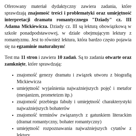
Oferowany materiał dydaktyczny zawiera zadania, które
sprawdzają
znajomość treści i problematyki oraz umiejętność
interpretacji dramatu romantycznego "Dziady" cz. III
Adama Mickiewicza.
Dziady cz. III są
lekturą obowiązkową w
szkole ponadpodstawowej, w dziale obejmującym lektury z
romantyzmu. Jest to również lektura, która bardzo często pojawia
się na
egzaminie maturalnym
!
Test ma
11 stron
i zawiera
10 zadań
. Są to zadania
otwarte oraz
zamknięte
, które sprawdzają:
znajomość genezy dramatu i związek utworu z biografią
Mickiewicza
umiejętność wyjaśnienia najważniejszych pojęć i metafor
(mesjanizm, prometeizm itp.)
znajomość przebiegu fabuły i umiejętność charakterystyki
najważniejszych bohaterów
znajomość terminów związanych z gatunkiem literackim
(dramat romantyczny, bohater romantyczny)
umiejętność rozpoznawania najważniejszych cytatów z
lektury