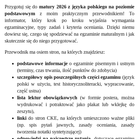
Przygotuj się do
matury 2026 z języka polskiego na poziomie
podstawowym
z moim praktycznym przewodnikiem! To
informator, który
krok po kroku wyjaśnia wymagania
egzaminacyjne, typy zadań i kryteria oceniania. Dzięki niemu
dowiesz się, czego się spodziewać na egzaminie maturalnym i jak
skutecznie się do niego przygotować.
Przewodnik ma osiem stron, na których znajdziesz:
podstawowe informacje
o egzaminie pisemnym i ustnym
(terminy, czas trwania, ilość punktów do zdobycia)
szczegółowy opis poszczególnych części egzaminu
(język
polski w użyciu, test historycznoliteracki, wypracowanie,
część ustna)
lista lektur obowiązkowych
(w formie postera, można
wydrukować i potraktować jako plakat lub wklejkę do
zeszytu),
linki
do stron CKE, na których umieszczono ważne pliki
(np. spis pytań jawnych, zasady oceniania, zasady
tworzenia notatki syntetyzującej)
odpowiedzi na najczęstsze pytania
dotyczące egzaminu