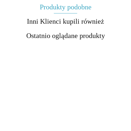
Produkty podobne
Inni Klienci kupili również
Ostatnio oglądane produkty
Przewodnik po
Przewodnik po
egzaminie
maturze
Młoda Polska - test
Romantyzm - tes
ósmoklasisty z
rozszerzonej z
historycznoliteracki
historycznolitera
12.00
polskiego w
13.00
polskiego w
2026 r. -
16.00
16.00
2026 r. -
najważniejsze
najważniejsze