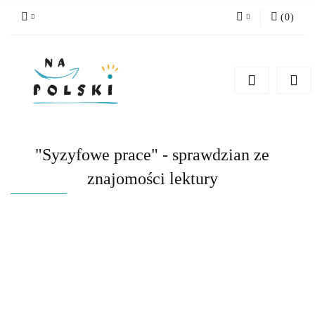
(
0
)
Zaloguj się
Zarejestruj się
Dodaj zgłoszenie
Zgody cookies
"Syzyfowe prace" - sprawdzian ze
znajomości lektury