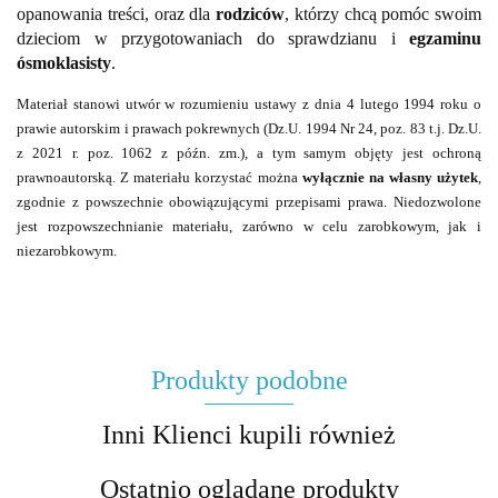
opanowania treści, oraz dla
rodziców
, którzy chcą pomóc swoim
dzieciom w przygotowaniach do sprawdzianu i
egzaminu
ósmoklasisty
.
Materiał stanowi utwór w rozumieniu ustawy z dnia 4 lutego 1994 roku o
prawie autorskim i prawach pokrewnych (Dz.U. 1994 Nr 24, poz. 83 t.j. Dz.U.
z 2021 r. poz. 1062 z późn. zm.), a tym samym objęty jest ochroną
prawnoautorską. Z materiału korzystać można
wyłącznie na własny użytek
,
zgodnie z powszechnie obowiązującymi przepisami prawa. Niedozwolone
jest rozpowszechnianie materiału, zarówno w celu zarobkowym, jak i
niezarobkowym.
Produkty podobne
Inni Klienci kupili również
Ostatnio oglądane produkty