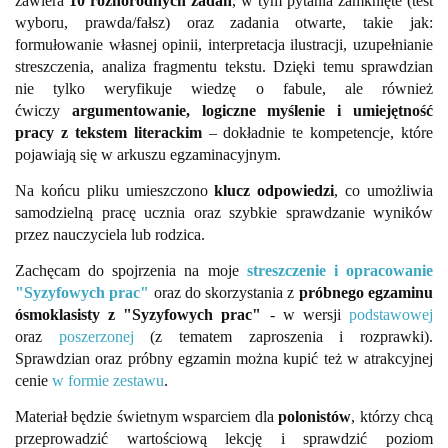
zawiera
10 różnorodnych zadań
, w tym pytania zamknięte (test
wyboru, prawda/fałsz) oraz zadania otwarte, takie jak:
formułowanie własnej opinii, interpretacja ilustracji, uzupełnianie
streszczenia, analiza fragmentu tekstu. Dzięki temu sprawdzian
nie tylko weryfikuje wiedzę o fabule, ale również
ćwiczy
argumentowanie, logiczne myślenie i umiejętność
pracy z tekstem literackim
– dokładnie te kompetencje, które
pojawiają się w arkuszu egzaminacyjnym.
Na końcu pliku umieszczono
klucz odpowiedzi
, co umożliwia
samodzielną pracę ucznia oraz szybkie sprawdzanie wyników
przez nauczyciela lub rodzica.
Zachęcam do spojrzenia na moje
streszczenie i opracowanie
"Syzyfowych prac"
oraz do skorzystania z
próbnego egzaminu
ósmoklasisty z "Syzyfowych prac"
- w wersji
podstawowej
oraz
poszerzonej
(z tematem zaproszenia i rozprawki).
Sprawdzian oraz próbny egzamin można kupić też w atrakcyjnej
cenie
w formie zestawu
.
Materiał będzie świetnym wsparciem dla
polonistów
, którzy chcą
przeprowadzić wartościową lekcję i sprawdzić poziom