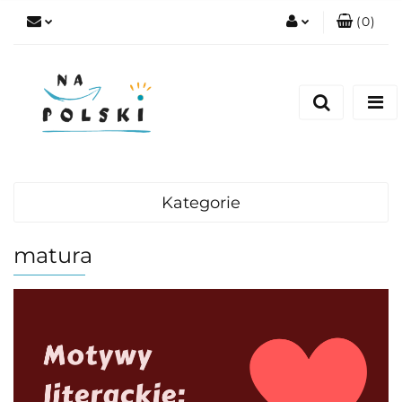
(
0
)
Zaloguj się
Zarejestruj się
Dodaj zgłoszenie
Zgody cookies
Kategorie
matura