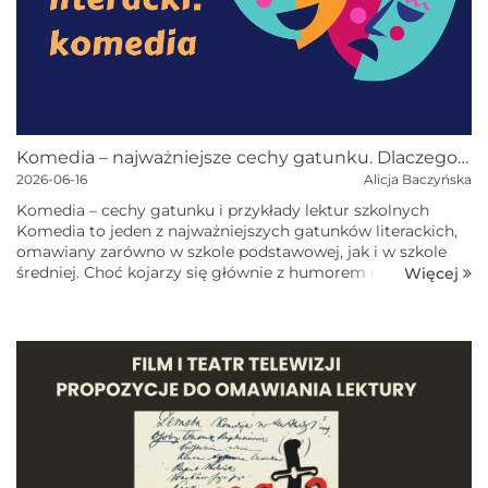
Komedia – najważniejsze cechy gatunku. Dlaczego „Zemsta” i "Skąpiec" to klasyczne komedie?
2026-06-16
Alicja Baczyńska
Komedia – cechy gatunku i przykłady lektur szkolnych
Komedia to jeden z najważniejszych gatunków literackich,
omawiany zarówno w szkole podstawowej, jak i w szkole
średniej. Choć kojarzy się głównie z humorem i rozrywką,
Więcej
pełni t...