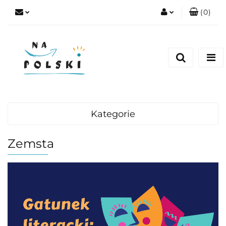
(
0
)
Zaloguj się
Zarejestruj się
Dodaj zgłoszenie
Zgody cookies
Kategorie
Zemsta