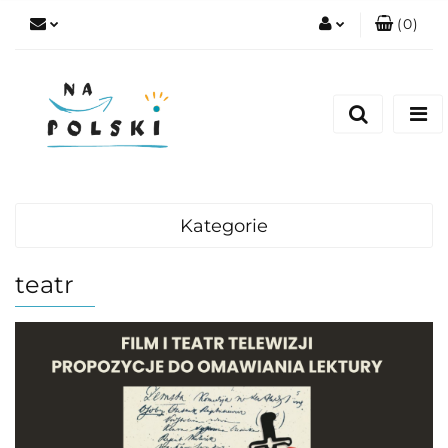
(
0
)
Zaloguj się
Zarejestruj się
Dodaj zgłoszenie
Zgody cookies
Kategorie
teatr